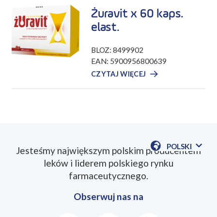
Żuravit x 60 kaps.
elast.
BLOZ: 8499902
EAN: 5900956800639
CZYTAJ WIĘCEJ
POLSKI
Jesteśmy największym polskim producentem
POKAŻ
leków i liderem polskiego rynku
DOSTĘPN
JEZYKI
farmaceutycznego.
Obserwuj nas na