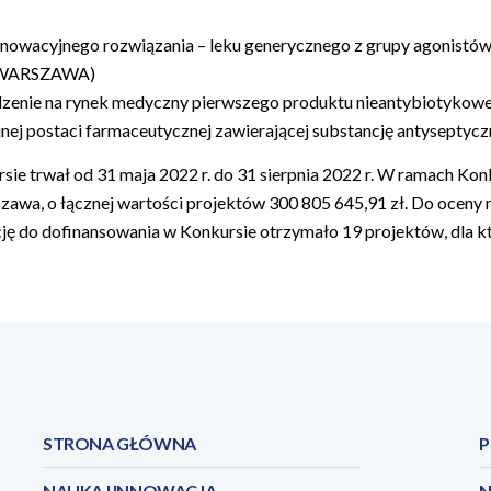
nnowacyjnego rozwiązania – leku generycznego z grupy agonistów
A WARSZAWA)
zenie na rynek medyczny pierwszego produktu nieantybiotykoweg
jnej postaci farmaceutycznej zawierającej substancję antysep
e trwał od 31 maja 2022 r. do 31 sierpnia 2022 r. W ramach Kon
zawa, o łącznej wartości projektów 300 805 645,91 zł. Do oceny
ę do dofinansowania w Konkursie otrzymało 19 projektów, dla k
STRONA GŁÓWNA
P
NAUKA I INNOWACJA
N