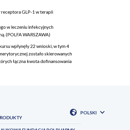
 receptora GLP-1 w terapii
o w leczeniu infekcyjnych
tyczną. (POLFA WARSZAWA)
kursu wpłynęły 22 wnioski, w tym 4
 merytorycznej zostało skierowanych
tórych łączna kwota dofinansowania
POLSKI
RODUKTY
POKAŻ
DOSTĘPNE
JEZYKI
AUKOWA FUNDACJA POLPHARMY