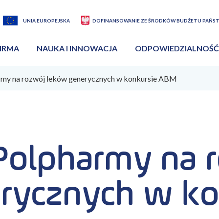
UNIA EUROPEJSKA
DOFINANSOWANIE ZE ŚRODKÓW BUDŻETU PAŃS
IRMA
NAUKA I INNOWACJA
ODPOWIEDZIALNOŚĆ
army na rozwój leków generycznych w konkursie ABM
 Polpharmy na 
rycznych w ko