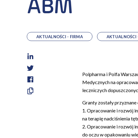
ABM
AKTUALNOŚCI - FIRMA
AKTUALNOŚCI 
LinkedIn
Twitter
Polpharma i Polfa Warsza
Medycznych na opracowan
Facebook
leczniczych dopuszczonyc
Skopiuj
Granty zostały przyznane
link
1. Opracowanie i rozwój 
na terapię nadciśnienia 
2. Opracowanie i rozwój 
do oczu w opakowaniu wi