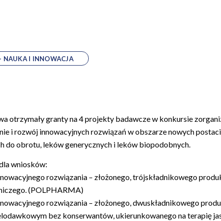
- NAUKA I INNOWACJA
wa otrzymały granty na 4 projekty badawcze w konkursie zorga
ie i rozwój innowacyjnych rozwiązań w obszarze nowych postac
h do obrotu, leków generycznych i leków biopodobnych.
 dla wniosków:
innowacyjnego rozwiązania – złożonego, trójskładnikowego produ
tętniczego. (POLPHARMA)
innowacyjnego rozwiązania – złożonego, dwuskładnikowego produk
elodawkowym bez konserwantów, ukierunkowanego na terapię jas