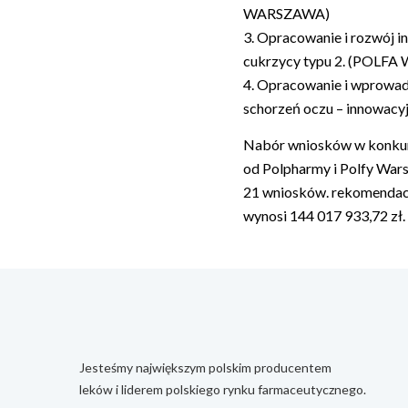
WARSZAWA)
3. Opracowanie i rozwój i
cukrzycy typu 2. (POLF
4. Opracowanie i wprowad
schorzeń oczu – innowacy
Nabór wniosków w konkursi
od Polpharmy i Polfy Wars
21 wniosków. rekomendacj
wynosi 144 017 933,72 zł.
Jesteśmy największym polskim producentem
leków i liderem polskiego rynku farmaceutycznego.