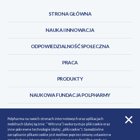
STRONA GŁÓWNA
NAUKA I INNOWACJA
ODPOWIEDZIALNOŚĆ SPOŁECZNA
PRACA
PRODUKTY
NAUKOWA FUNDACJA POLPHARMY
KONTAKT
Polpharma na swoich stronach internetowych oraz aplikacjach
mobilnych (dalej łącznie: ” Witryna”) wykorzystuje pliki cookie oraz
inne pokrewne technologie (dalej: „pliki cookie”). Samodzielne
zarządzanie plikami cookie jest możliwe poprzez zmianę ustawień w
przeglądarce internetowej. Jeżeli nie wyraża Pani/Pan zgody na