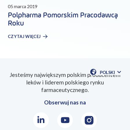
05 marca 2019
Polpharma Pomorskim Pracodawcą
Roku
CZYTAJ WIĘCEJ
POLSKI
Jesteśmy największym polskim producentem
POKAŻ
leków i liderem polskiego rynku
DOSTĘPN
JEZYKI
farmaceutycznego.
Obserwuj nas na
LinkedIn
Youtube
Instagram