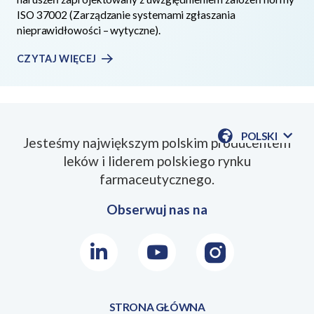
ISO 37002 (Zarządzanie systemami zgłaszania
nieprawidłowości – wytyczne).
CZYTAJ WIĘCEJ
POLSKI
Jesteśmy największym polskim producentem
POKAŻ
leków i liderem polskiego rynku
DOSTĘPN
JEZYKI
farmaceutycznego.
Obserwuj nas na
LinkedIn
Youtube
Instagram
STRONA GŁÓWNA