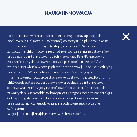
NAUKA I INNOWACJA
ODPOWIEDZIALNOŚĆ SPOŁECZNA
Polpharma na swoich stronach internetowych oraz aplikacjach
mobilnych (dalej łącznie: ” Witryna”) wykorzystuje pliki cookie oraz
PRACA
inne pokrewne technologie (dalej: „pliki cookie”). Samodzielne
zarządzanie plikami cookie jest możliwe poprzez zmianę ustawień w
przeglądarce internetowej. Jeżeli nie wyraża Pani/Pan zgody na
PRODUKTY
zbieranie danych osobowych poprzez pliki cookie może Pani/Pan
zmienić ustawienia w przeglądarce internetowej lub opuścić Witrynę.
Korzystanie z Witryny bez zmiany ustawień w przeglądarce
NAUKOWA FUNDACJA POLPHARMY
internetowej oznacza akceptację wykorzystywania przez Polpharma
plików cookie. Akceptacja ustawień w przeglądarce internetowej
oznacza wyrażenie zgody na profilowanie oparte na informacjach
KONTAKT
zawartych plikach cookie. W każdym czasie zgoda może zostać cofnięta.
Cofnięcie zgody pozostaje bez wpływu na zgodność z prawem
przetwarzania, którego dokonano na podstawie zgody przed jej
cofnięciem.
Więcej informacji znajdą Państwo w
Polityce Cookies
.
POLITYKA COOKIES
Polityka prywatności
MAPA STRONY
NASZE SERWISY