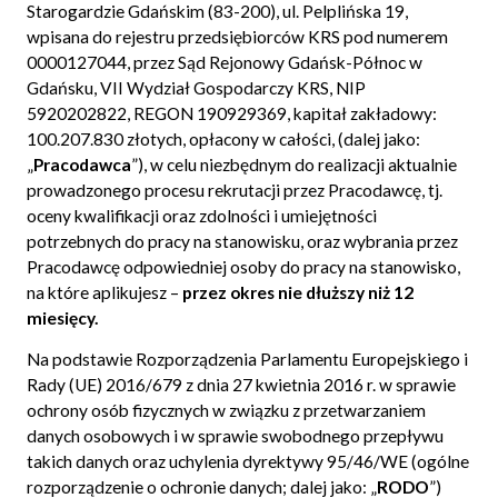
Starogardzie Gdańskim (83-200), ul. Pelplińska 19,
wpisana do rejestru przedsiębiorców KRS pod numerem
0000127044, przez Sąd Rejonowy Gdańsk-Północ w
Gdańsku, VII Wydział Gospodarczy KRS, NIP
5920202822, REGON 190929369, kapitał zakładowy:
100.207.830 złotych, opłacony w całości, (dalej jako:
„
Pracodawca
”), w celu niezbędnym do realizacji aktualnie
prowadzonego procesu rekrutacji przez Pracodawcę, tj.
oceny kwalifikacji oraz zdolności i umiejętności
potrzebnych do pracy na stanowisku, oraz wybrania przez
Pracodawcę odpowiedniej osoby do pracy na stanowisko,
na które aplikujesz –
przez okres nie dłuższy niż 12
miesięcy.
Na podstawie Rozporządzenia Parlamentu Europejskiego i
Rady (UE) 2016/679 z dnia 27 kwietnia 2016 r. w sprawie
ochrony osób fizycznych w związku z przetwarzaniem
danych osobowych i w sprawie swobodnego przepływu
takich danych oraz uchylenia dyrektywy 95/46/WE (ogólne
rozporządzenie o ochronie danych; dalej jako: „
RODO
”)