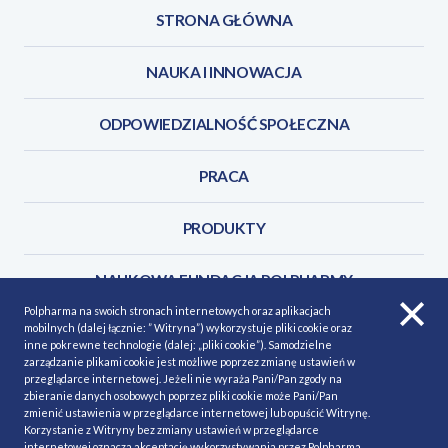
STRONA GŁÓWNA
NAUKA I INNOWACJA
ODPOWIEDZIALNOŚĆ SPOŁECZNA
PRACA
PRODUKTY
NAUKOWA FUNDACJA POLPHARMY
Polpharma na swoich stronach internetowych oraz aplikacjach
mobilnych (dalej łącznie: ” Witryna”) wykorzystuje pliki cookie oraz
KONTAKT
inne pokrewne technologie (dalej: „pliki cookie”). Samodzielne
zarządzanie plikami cookie jest możliwe poprzez zmianę ustawień w
przeglądarce internetowej. Jeżeli nie wyraża Pani/Pan zgody na
zbieranie danych osobowych poprzez pliki cookie może Pani/Pan
zmienić ustawienia w przeglądarce internetowej lub opuścić Witrynę.
Korzystanie z Witryny bez zmiany ustawień w przeglądarce
POLITYKA COOKIES
Polityka prywatności
internetowej oznacza akceptację wykorzystywania przez Polpharma