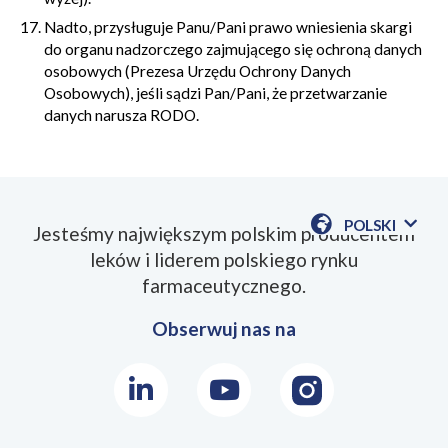
Nadto, przysługuje Panu/Pani prawo wniesienia skargi
do organu nadzorczego zajmującego się ochroną danych
osobowych (Prezesa Urzędu Ochrony Danych
Osobowych), jeśli sądzi Pan/Pani, że przetwarzanie
danych narusza RODO.
POLSKI
Jesteśmy największym polskim producentem
POKAŻ
leków i liderem polskiego rynku
DOSTĘPN
JEZYKI
farmaceutycznego.
Obserwuj nas na
LinkedIn
Youtube
Instagram