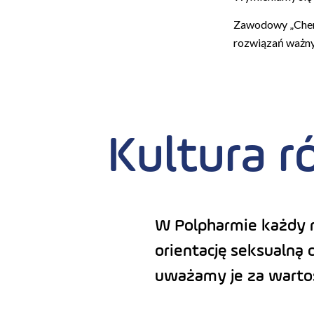
Zawodowy „Chemi
rozwiązań ważny
Kultura r
W Polpharmie każdy mo
orientację seksualną
uważamy je za wartoś