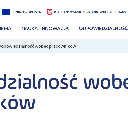
UNIA EUROPEJSKA
DOFINANSOWANIE ZE ŚRODKÓW BUDŻETU PAŃS
IRMA
NAUKA I INNOWACJA
ODPOWIEDZIALNOŚĆ
dpowiedzialność wobec pracowników
zialność wob
ików