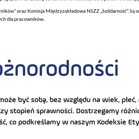
ków” oraz Komisja Międzyzakładowa NSZZ „Solidarność”. Są o
ch dla pracowników.
óżnorodności
że być sobą, bez względu na wiek, płeć, r
 czy stopień sprawności. Dostrzegamy różn
ć, co podkreślamy w naszym Kodeksie Ety