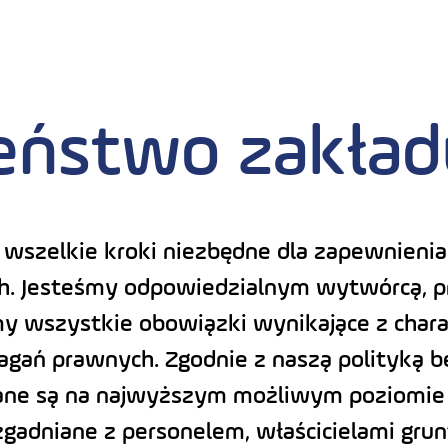
eństwo zakład
 wszelkie kroki niezbędne dla zapewnieni
ch. Jesteśmy odpowiedzialnym wytwórcą, p
y wszystkie obowiązki wynikające z charak
ań prawnych. Zgodnie z naszą polityką b
ne są na najwyższym możliwym poziomie t
gadniane z personelem, właścicielami gru