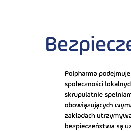
Bezpiecz
Polpharma podejmuje
społeczności lokalny
skrupulatnie spełniam
obowiązujących wymag
zakładach utrzymywa
bezpieczeństwa są uz