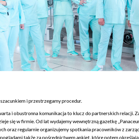
 szacunkiem i przestrzegamy procedur.
arta i obustronna komunikacja to klucz do partnerskich relacji. Z
zieje się w firmie. Od lat wydajemy wewnętrzną gazetkę „Panace
ch oraz regularnie organizujemy spotkania pracowników z zarzą
oglądami także za pośrednictwem ankiet, które potem określają 