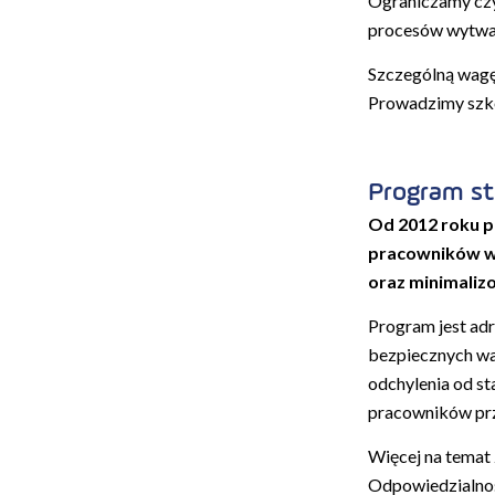
Ograniczamy czyn
procesów wytwar
Szczególną wagę
Prowadzimy szko
Program s
Od 2012 roku 
pracowników w 
oraz minimaliz
Program jest ad
bezpiecznych wa
odchylenia od st
pracowników prz
Więcej na temat
Odpowiedzialnoś