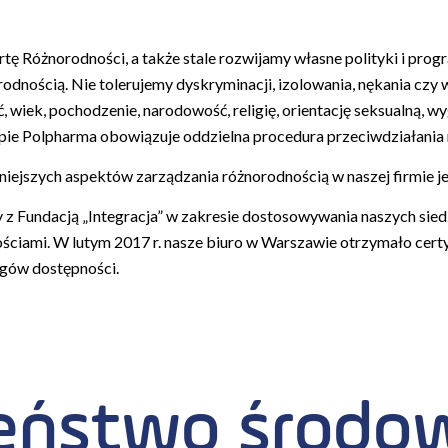
tę Różnorodności, a także stale rozwijamy własne polityki i pro
odnością. Nie tolerujemy dyskryminacji, izolowania, nękania czy
ć, wiek, pochodzenie, narodowość, religię, orientację seksualną, 
upie Polpharma obowiązuje oddzielna procedura przeciwdziałania 
niejszych aspektów zarządzania różnorodnością w naszej firmie j
z Fundacją „Integracja” w zakresie dostosowywania naszych sied
ciami. W lutym 2017 r. nasze biuro w Warszawie otrzymało certy
gów dostępności.
eństwo środow