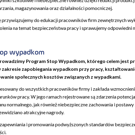
niki szkodliwe i niebezpieczne również dzięki redukcji produkcj
zania, magazynowania oraz działalności pomocniczej.
 przywiązujemy do edukacji pracowników firm zewnętrznych wyko
lenia na temat bezpieczeństwa pracy i sprawujemy odpowiedni n
top wypadkom
prowadzimy Program Stop Wypadkom, którego celem jest 
zakresie zapobiegania wypadkom przy pracy, kształtowanie
owanie społecznych kosztów związanych z wypadkami.
resowany do wszystkich pracowników firmy i zakłada wzmocnieni
runków pracy. W jego ramach rejestrowane są zdarzenia potencja
anu normalnego, jak również niebezpieczne zachowania i postawy 
ewidziano atrakcyjne nagrody.
 zapewniania i promowania podwyższonych standardów bezpiecz
ci.