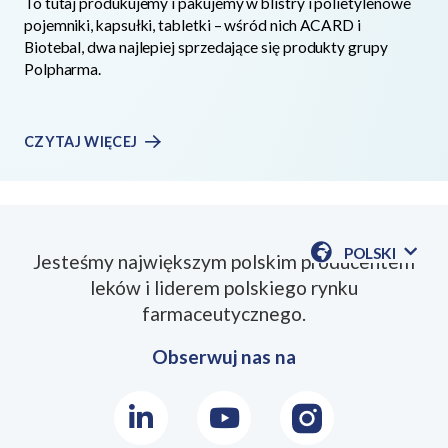
To tutaj produkujemy i pakujemy w blistry i polietylenowe
pojemniki, kapsułki, tabletki – wśród nich ACARD i
Biotebal, dwa najlepiej sprzedające się produkty grupy
Polpharma.
CZYTAJ WIĘCEJ
POLSKI
Jesteśmy największym polskim producentem
POKAŻ
leków i liderem polskiego rynku
DOSTĘPN
JEZYKI
farmaceutycznego.
Obserwuj nas na
LinkedIn
Youtube
Instagram