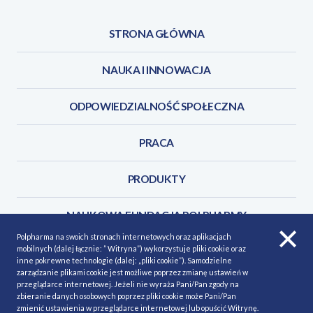
STRONA GŁÓWNA
NAUKA I INNOWACJA
ODPOWIEDZIALNOŚĆ SPOŁECZNA
PRACA
PRODUKTY
NAUKOWA FUNDACJA POLPHARMY
Polpharma na swoich stronach internetowych oraz aplikacjach
mobilnych (dalej łącznie: ” Witryna”) wykorzystuje pliki cookie oraz
KONTAKT
inne pokrewne technologie (dalej: „pliki cookie”). Samodzielne
zarządzanie plikami cookie jest możliwe poprzez zmianę ustawień w
przeglądarce internetowej. Jeżeli nie wyraża Pani/Pan zgody na
zbieranie danych osobowych poprzez pliki cookie może Pani/Pan
zmienić ustawienia w przeglądarce internetowej lub opuścić Witrynę.