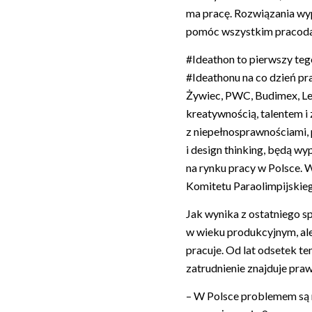
ma pracę. Rozwiązania wy
pomóc wszystkim pracodaw
#Ideathon to pierwszy teg
#Ideathonu na co dzień pr
Żywiec, PWC, Budimex, Le
kreatywnością, talentem i 
z niepełnosprawnościami,
i design thinking, będą w
na rynku pracy w Polsce.
Komitetu Paraolimpijskieg
Jak wynika z ostatniego s
w wieku produkcyjnym, al
pracuje. Od lat odsetek t
zatrudnienie znajduje praw
– W Polsce problemem są 