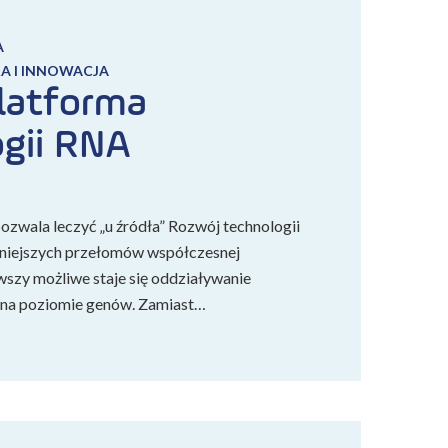
A
A I INNOWACJA
latforma
gii RNA
ozwala leczyć „u źródła” Rozwój technologii
żniejszych przełomów współczesnej
wszy możliwe staje się oddziaływanie
 na poziomie genów. Zamiast…