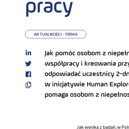
pracy
AKTUALNOŚCI - FIRMA
Jak pomóc osobom z niepełn
LinkedIn
współpracy i kreowania prz
Twitter
odpowiadać uczestnicy 2-dn
Facebook
w inicjatywie Human Explorer
Skopiuj
pomaga osobom z niepełnosp
link
Jak wynika z badań, w Pol