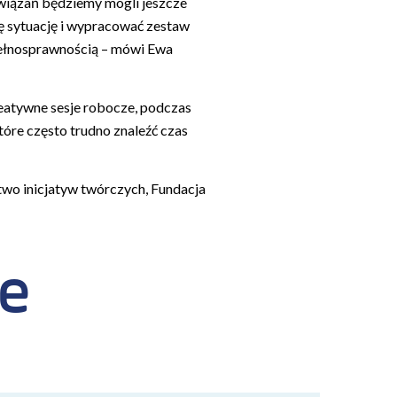
iązań będziemy mogli jeszcze
tę sytuację i wypracować zestaw
pełnosprawnością – mówi Ewa
kreatywne sesje robocze, podczas
re często trudno znaleźć czas
two inicjatyw twórczych, Fundacja
że