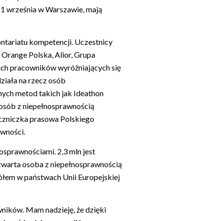
21 września w Warszawie, mają
ontariatu kompetencji. Uczestnicy
 Orange Polska, Alior, Grupa
ich pracowników wyróżniających się
działa na rzecz osób
ych metod takich jak Ideathon
 osób z niepełnosprawnością
eczniczka prasowa Polskiego
awności.
osprawnościami. 2,3 mln jest
zwarta osoba z niepełnosprawnością
gółem w państwach Unii Europejskiej
ników. Mam nadzieję, że dzięki