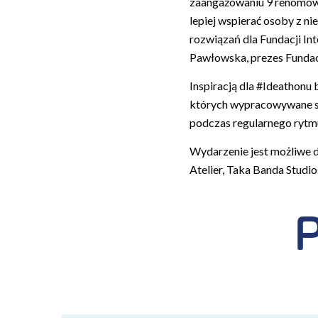
zaangażowaniu 9 renomow
lepiej wspierać osoby z n
rozwiązań dla Fundacji In
Pawłowska, prezes Fundacj
Inspiracją dla #Ideathonu 
których wypracowywane są
podczas regularnego rytm
Wydarzenie jest możliwe d
Atelier, Taka Banda Studio
P