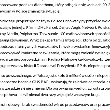
pracowane podczas #Ideathonu, który odbędzie się w dniach 20-
com w Polsce zmienić tę sytuację.
o rodzaju projekt społeczny w Polsce i innowacyjny przykład wol
acują w jednej z 9 firm: DHL Parcel, Dentsu Aegis Network Polska,
roy Merlin, Polpharma. To w sumie 100 osób wybranych spośród 
zaangażowaniem. Wraz z ekspertami z Integracji, która od 25 lat 
 podczas intensywnych warsztatów i z wykorzystaniem innowacyjn
ypracowywać konkretne rozwiązania, które mogą zmienić sytuację
 Wydarzenie poprowadzi m.in. Paulina Malinowska-Kowalczyk, rz
o, pierwsza w historii Doradczyni Prezydenta RP ds. niepełnospr
pisu powszechnego, w Polsce jest około 5 milionów osób z niepełn
e coroczne badania GUS BAEL wskazują, że zaledwie co trzecia-c
en w zasadzie się nie zmienia. Dla porównania, według Eurostatu o
ie połowa – czyli niemal dwa razy więcej niż w naszym kraju.
m.in. obawy i brak świadomości wśród pracodawców oraz pracow