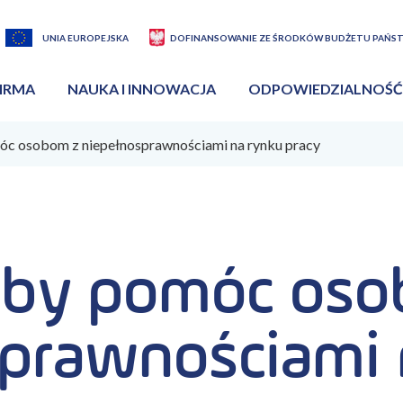
UNIA EUROPEJSKA
DOFINANSOWANIE ZE ŚRODKÓW BUDŻETU PAŃS
IRMA
NAUKA I INNOWACJA
ODPOWIEDZIALNOŚĆ
óc osobom z niepełnosprawnościami na rynku pracy
 by pomóc os
sprawnościami 