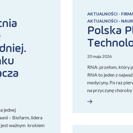
AKTUALNOŚCI - FIRM
nia
AKTUALNOŚCI - NAUK
Polska P
e
Technolo
niej.
20 maja 2026
nku
RNA: przełom, który p
ącza
RNA to jeden z najwa
medycyny. Po raz pier
na przyczynę choroby
a jednej
nii – Biofarm, lidera
a jest ważnym krokiem