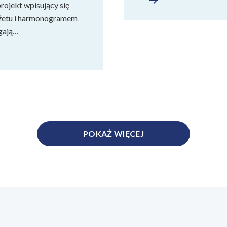
ojekt wpisujący się
dżetu i harmonogramem
egają…
POKAŻ WIĘCEJ