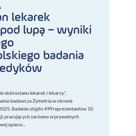
A
n lekarek
 pod lupą – wyniki
ego
lskiego badania
medyków
e dobrostanu lekarek i lekarzy”,
wnia badawcza Zymetria w okresie
2025. Badanie objęło 499 reprezentantów 10
ji, pracujących zarówno w prywatnych
owej opiece…