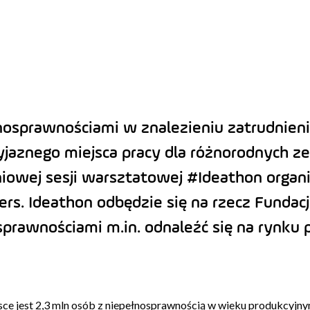
osprawnościami w znalezieniu zatrudnieni
yjaznego miejsca pracy dla różnorodnych z
iowej sesji warsztatowej #Ideathon organ
s. Ideathon odbędzie się na rzecz Fundacji 
rawnościami m.in. odnaleźć się na rynku p
sce jest 2,3 mln osób z niepełnosprawnością w wieku produkcyjnym