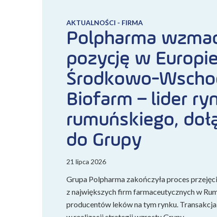
AKTUALNOŚCI - FIRMA
Polpharma wzmac
pozycję w Europi
Środkowo-Wschod
Biofarm – lider ry
rumuńskiego, doł
do Grupy
21 lipca 2026
Grupa Polpharma zakończyła proces przejęci
z największych firm farmaceutycznych w Rumu
producentów leków na tym rynku. Transakcj
w realizacji strategii wzrostu Grupy…