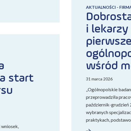
AKTUALNOŚCI - FIRM
Dobrosta
i lekarzy
pierwsz
ogólnopo
a
wśród 
a start
31 marca 2026
rsu
„Ogólnopolskie badani
przeprowadziła praco
październik-grudzień 
wybranych specjalizac
praktykach, podstaw
ć wniosek,