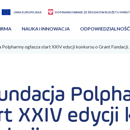
UNIA EUROPEJSKA
DOFINANSOWANIE ZE ŚRODKÓW BUDŻETU PAŃS
IRMA
NAUKA I INNOWACJA
ODPOWIEDZIALNOŚĆ
Polpharmy ogłasza start XXIV edycji konkursu o Grant Fundacji.
ndacja Polph
rt XXIV edycji