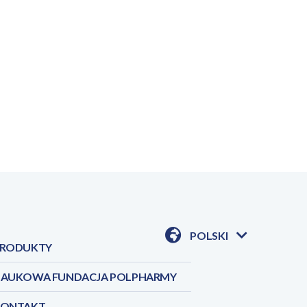
POLSKI
RODUKTY
POKAŻ
DOSTĘPNE
JEZYKI
AUKOWA FUNDACJA POLPHARMY
KONTAKT