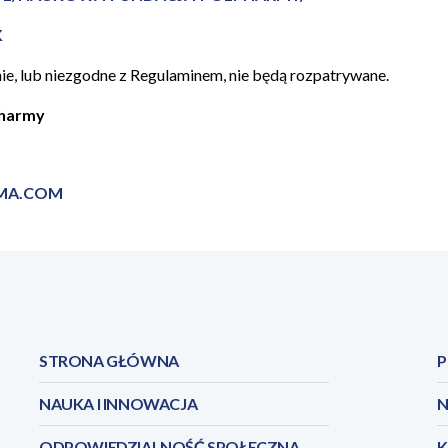
K
ie, lub niezgodne z Regulaminem, nie będą rozpatrywane.
pharmy
MA.COM
STRONA GŁÓWNA
P
NAUKA I INNOWACJA
N
ODPOWIEDZIALNOŚĆ SPOŁECZNA