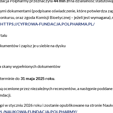
acja Polpharmy przeznaczyła
44 mln zł
na działalność statutową
mi dokumentami (podpisane oświadczenie, które potwierdza zap
nkursu, oraz zgoda Komisji Bioetycznej – jeżeli jest wymagana), n
u
HTTPS://CYFROWA-FUNDACJA.POLPHARMA.PL/
rtalu
umentów i zapisz je u siebie na dysku
ia skany wypełnionych dokumentów
terminie do
31 maja 2025 roku
.
ą ocenione przez niezależnych recenzentów, a następnie poddane d
ndacji.
pi w styczniu 2026 roku i zostanie opublikowane na stronie Nau
.PL/NAUKOWA-FUNDACJA-POLPHARMY/