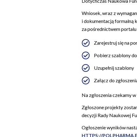
Dotychczas Naukowa Fund
Wniosek, wraz z wymagany
i dokumentacją formalną ko
za pośrednictwem portal
Zarejestruj się na po
Pobierz szablony dok
Uzupełnij szablony
Załącz do zgłoszen
Na zgłoszenia czekamy w 
Zgłoszone projekty zostan
decyzji Rady Naukowej Fu
Ogłoszenie wyników nastą
HTTPS://POLPHARMA