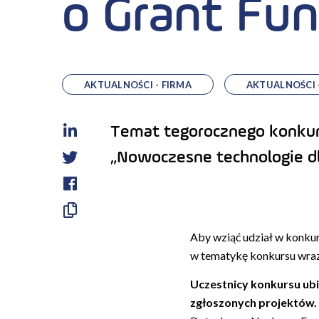
o Grant Fun
AKTUALNOŚCI - FIRMA
AKTUALNOŚCI 
Temat tegorocznego konkur
LinkedIn
„Nowoczesne technologie d
Twitter
Facebook
Skopiuj
Aby wziąć udział w konkur
link
w tematykę konkursu wraz
Uczestnicy konkursu ubie
zgłoszonych projektów.