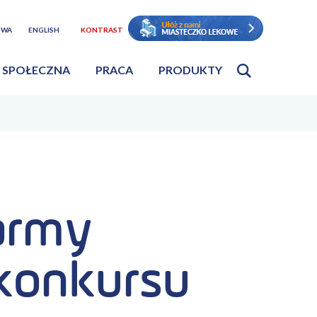
TWA
ENGLISH
KONTRAST
 SPOŁECZNA
PRACA
PRODUKTY
army
 konkursu