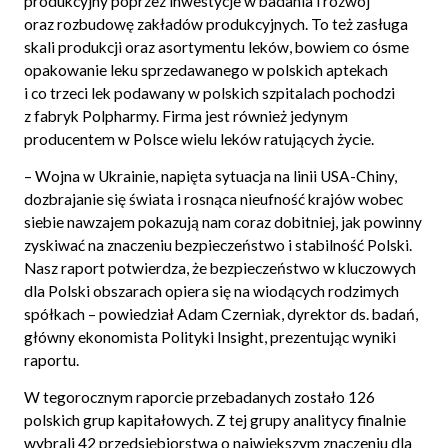
produkcyjny poprzez inwestycje w badania i rozwój
oraz rozbudowę zakładów produkcyjnych. To też zasługa
skali produkcji oraz asortymentu leków, bowiem co ósme
opakowanie leku sprzedawanego w polskich aptekach
i co trzeci lek podawany w polskich szpitalach pochodzi
z fabryk Polpharmy. Firma jest również jedynym
producentem w Polsce wielu leków ratujących życie.
–
Wojna w Ukrainie, napięta sytuacja na linii USA-Chiny,
dozbrajanie się świata i rosnąca nieufność krajów wobec
siebie nawzajem pokazują nam coraz dobitniej, jak powinny
zyskiwać na znaczeniu bezpieczeństwo i stabilność Polski.
Nasz raport potwierdza, że bezpieczeństwo w kluczowych
dla Polski obszarach opiera się na wiodących rodzimych
spółkach
– powiedział Adam Czerniak, dyrektor ds. badań,
główny ekonomista Polityki Insight, prezentując wyniki
raportu.
W tegorocznym raporcie przebadanych zostało 126
polskich grup kapitałowych. Z tej grupy analitycy finalnie
wybrali 42 przedsiębiorstwa o największym znaczeniu dla