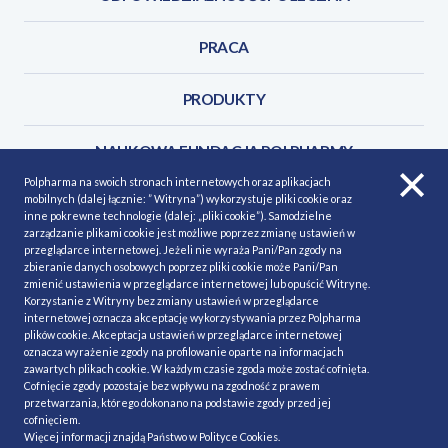
PRACA
PRODUKTY
NAUKOWA FUNDACJA POLPHARMY
Polpharma na swoich stronach internetowych oraz aplikacjach
mobilnych (dalej łącznie: ” Witryna”) wykorzystuje pliki cookie oraz
KONTAKT
inne pokrewne technologie (dalej: „pliki cookie”). Samodzielne
zarządzanie plikami cookie jest możliwe poprzez zmianę ustawień w
przeglądarce internetowej. Jeżeli nie wyraża Pani/Pan zgody na
zbieranie danych osobowych poprzez pliki cookie może Pani/Pan
zmienić ustawienia w przeglądarce internetowej lub opuścić Witrynę.
Korzystanie z Witryny bez zmiany ustawień w przeglądarce
POLITYKA COOKIES
Polityka prywatności
internetowej oznacza akceptację wykorzystywania przez Polpharma
plików cookie. Akceptacja ustawień w przeglądarce internetowej
MAPA STRONY
NASZE SERWISY
oznacza wyrażenie zgody na profilowanie oparte na informacjach
zawartych plikach cookie. W każdym czasie zgoda może zostać cofnięta.
MATERIAŁY DO POBRANIA
Cofnięcie zgody pozostaje bez wpływu na zgodność z prawem
przetwarzania, którego dokonano na podstawie zgody przed jej
MINIMALIZACJA RYZYKA
cofnięciem.
Więcej informacji znajdą Państwo w
Polityce Cookies
.