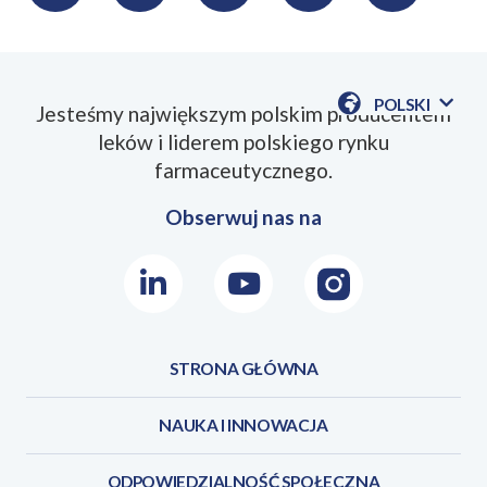
LinkedIn
Twitter
Facebook
Messenger
Skopiu
link
POLSKI
Jesteśmy największym polskim producentem
POKAŻ
leków i liderem polskiego rynku
DOSTĘPN
JEZYKI
farmaceutycznego.
Obserwuj nas na
LinkedIn
Youtube
Instagram
STRONA GŁÓWNA
NAUKA I INNOWACJA
ODPOWIEDZIALNOŚĆ SPOŁECZNA