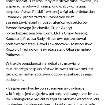
oraz Kancelarii Prezesa Rady Ministrów zatytułowana „Jak
wspierać narodowych czempionów, aby wzmacniać
bezpieczeństwo Polski?”, w której wziął udział Sebastian
Szymanek, prezes zarządu Polpharmy, wraz
z przedstawicielami innych strategicznych sektorów:
żywnościowego (Mlekovita, Grupa Azoty)
i cyberbezpieczeństwa (ComCERT z Grupy Asseco).
Kancelarię Prezesa Rady Ministrów reprezentował
podsekretarz stanu Paweł Lewandowski, Ministerstwo
Rozwoju i Technologii sekretarz stanu Olga Semeniuk-
Patkowska.
W trakcie ponadgodzinnej debaty rozmawiano
m.in. dlaczego bezpieczeństwo lekowe (zdrowotne) jest
tak ważne i na kim spoczywa odpowiedzialność za jego
budowanie.
–
Bezpieczeństwo lekowe rozumiem jako sytuację,
w której pacjent znajdzie w aptece przepisany przez lekarza
lek, i analogicznie pacjent w szpitalu otrzyma wszystkie leki
niezbędne do ratowania jego zdrowia i życia. I to zadanie,