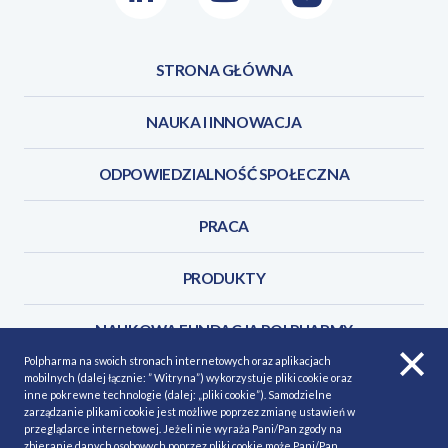
STRONA GŁÓWNA
NAUKA I INNOWACJA
ODPOWIEDZIALNOŚĆ SPOŁECZNA
PRACA
PRODUKTY
NAUKOWA FUNDACJA POLPHARMY
Polpharma na swoich stronach internetowych oraz aplikacjach
mobilnych (dalej łącznie: ” Witryna”) wykorzystuje pliki cookie oraz
KONTAKT
inne pokrewne technologie (dalej: „pliki cookie”). Samodzielne
zarządzanie plikami cookie jest możliwe poprzez zmianę ustawień w
przeglądarce internetowej. Jeżeli nie wyraża Pani/Pan zgody na
zbieranie danych osobowych poprzez pliki cookie może Pani/Pan