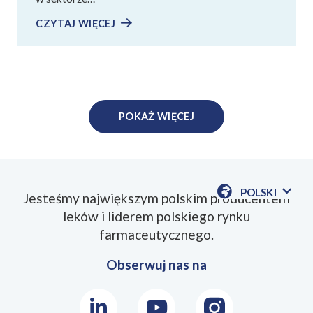
CZYTAJ WIĘCEJ
POKAŻ WIĘCEJ
POLSKI
Jesteśmy największym polskim producentem
POKAŻ
leków i liderem polskiego rynku
DOSTĘPN
JEZYKI
farmaceutycznego.
Obserwuj nas na
LinkedIn
Youtube
Instagram