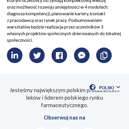
którym uczestnicy otrzymają kompleksową wiedzę
oraz możliwość rozwoju umiejętności w 4 modułach:
diagnoza kompetencji, planowanie kariery, kontakt
z pracodawcą oraz rynek pracy. Podsumowaniem
warsztatów będzie realizacja przez uczestników 3
własnych projektów społecznych skierowanych do lokalnej
społeczności.
LinkedIn
Twitter
Facebook
Messenger
Skopiu
link
POLSKI
Jesteśmy największym polskim producentem
POKAŻ
leków i liderem polskiego rynku
DOSTĘPN
JEZYKI
farmaceutycznego.
Obserwuj nas na