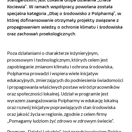
starogardzkim, jest Lokalna Grupa Działania „Chata
Kociewia”. W ramach współpracy powołana została
specjalna kategoria „Dbaj o środowisko z Polpharmą”, w
której dofinansowanie otrzymały projekty związane z
propagowaniem wiedzy o ochronie klimatu i środowiska
oraz zachowań proekologicznych.
Poza działaniami o charakterze inżynieryjnym,
procesowym i technologicznym, których celem jest
zapobieganie zmianom klimatu i ochrona środowiska,
Polpharma prowadzi i wspiera wiele inicjatyw
edukacyjnych, zmierzających do podniesienia świadomości
i propagowania właściwych postaw wśród pracowników
oraz społeczności lokalnej. Udział w programie jest
wyrazem zaangażowania Polpharmy w edukację lokalną
oraz rozwój inicjatyw poprawiających stan środowiska
oraz jakość życia w regionie, zgodnie z celem firmy
„Pomagamy ludziom żyć zdrowo w zdrowym świecie”.
Program „Działaj Lokalnie” jest przedsięwzięciem Polsko-