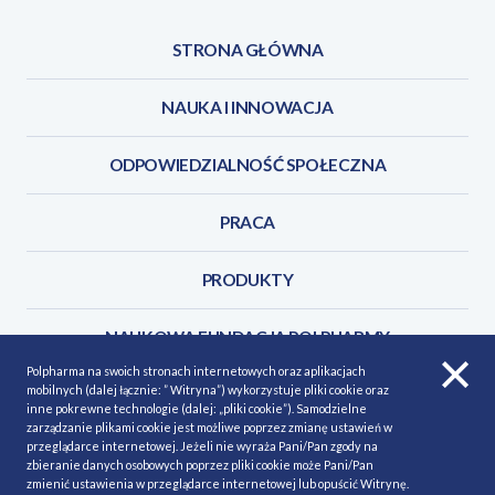
STRONA GŁÓWNA
NAUKA I INNOWACJA
ODPOWIEDZIALNOŚĆ SPOŁECZNA
PRACA
PRODUKTY
NAUKOWA FUNDACJA POLPHARMY
Polpharma na swoich stronach internetowych oraz aplikacjach
mobilnych (dalej łącznie: ” Witryna”) wykorzystuje pliki cookie oraz
KONTAKT
inne pokrewne technologie (dalej: „pliki cookie”). Samodzielne
zarządzanie plikami cookie jest możliwe poprzez zmianę ustawień w
przeglądarce internetowej. Jeżeli nie wyraża Pani/Pan zgody na
zbieranie danych osobowych poprzez pliki cookie może Pani/Pan
zmienić ustawienia w przeglądarce internetowej lub opuścić Witrynę.