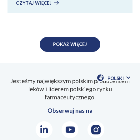
CZYTAJ WIĘCEJ
POKAŻ WIĘCEJ
POLSKI
Jesteśmy największym polskim producentem
POKAŻ
leków i liderem polskiego rynku
DOSTĘPN
JEZYKI
farmaceutycznego.
Obserwuj nas na
LinkedIn
Youtube
Instagram