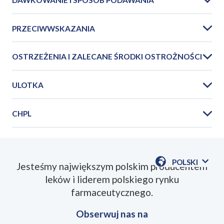
PRZECIWWSKAZANIA
OSTRZEŻENIA I ZALECANE ŚRODKI OSTROŻNOŚCI
ULOTKA
CHPL
PIL_Acenocumarol_WZF_4mg_2025_09PL.pd
POLSKI
Jesteśmy największym polskim producentem
POKAŻ
leków i liderem polskiego rynku
DOSTĘPN
SmPC_Acenocumarol_WZF_4mg_2025_09PL.
JEZYKI
farmaceutycznego.
Obserwuj nas na