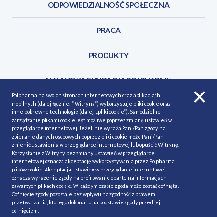
ODPOWIEDZIALNOŚĆ SPOŁECZNA
PRACA
PRODUKTY
NAUKOWA FUNDACJA POLPHARMY
Polpharma na swoich stronach internetowych oraz aplikacjach
mobilnych (dalej łącznie: ” Witryna”) wykorzystuje pliki cookie oraz
KONTAKT
inne pokrewne technologie (dalej: „pliki cookie”). Samodzielne
zarządzanie plikami cookie jest możliwe poprzez zmianę ustawień w
przeglądarce internetowej. Jeżeli nie wyraża Pani/Pan zgody na
zbieranie danych osobowych poprzez pliki cookie może Pani/Pan
zmienić ustawienia w przeglądarce internetowej lub opuścić Witrynę.
Korzystanie z Witryny bez zmiany ustawień w przeglądarce
POLITYKA COOKIES
Polityka prywatności
internetowej oznacza akceptację wykorzystywania przez Polpharma
plików cookie. Akceptacja ustawień w przeglądarce internetowej
MAPA STRONY
NASZE SERWISY
oznacza wyrażenie zgody na profilowanie oparte na informacjach
zawartych plikach cookie. W każdym czasie zgoda może zostać cofnięta.
MATERIAŁY DO POBRANIA
Cofnięcie zgody pozostaje bez wpływu na zgodność z prawem
przetwarzania, którego dokonano na podstawie zgody przed jej
MINIMALIZACJA RYZYKA
cofnięciem.