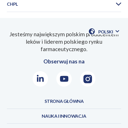
CHPL
PIL_Afenix_5mg_10mg_2023_03PL.pdf
POLSKI
Jesteśmy największym polskim producentem
POKAŻ
leków i liderem polskiego rynku
DOSTĘPN
SmPC_Afenix_tabl_2020_05PL.pdf
JEZYKI
farmaceutycznego.
Obserwuj nas na
LinkedIn
Youtube
Instagram
STRONA GŁÓWNA
NAUKA I INNOWACJA