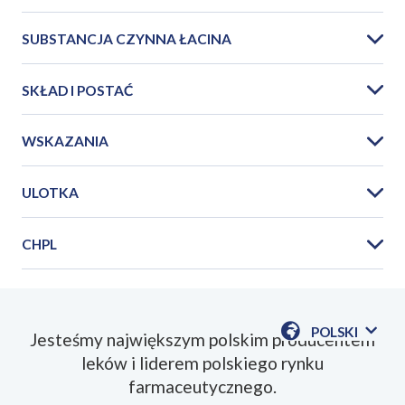
SUBSTANCJA CZYNNA ŁACINA
SKŁAD I POSTAĆ
WSKAZANIA
ULOTKA
CHPL
PIL_Allertec_krople_2024_11PL.pdf
POLSKI
Jesteśmy największym polskim producentem
POKAŻ
leków i liderem polskiego rynku
DOSTĘPN
SmPC_Allertec_krople_2023_08PL.pdf
JEZYKI
farmaceutycznego.