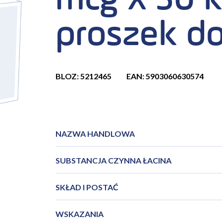
mcg x 30 k
proszek do 
BLOZ: 5212465
EAN: 5903060630574
NAZWA HANDLOWA
SUBSTANCJA CZYNNA ŁACINA
SKŁAD I POSTAĆ
WSKAZANIA