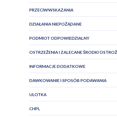
PRZECIWWSKAZANIA
DZIAŁANIA NIEPOŻĄDANE
PODMIOT ODPOWIEDZIALNY
OSTRZEŻENIA I ZALECANE ŚRODKI OSTRO
INFORMACJE DODATKOWE
DAWKOWANIE I SPOSÓB PODAWANIA
ULOTKA
CHPL
PIL_AMIDIL_AmiHaler_2025_06PL.