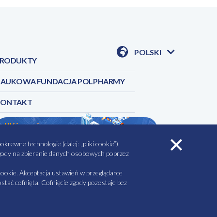
PL.pdf
POLSKI
RODUKTY
POKAŻ
DOSTĘPNE
JEZYKI
AUKOWA FUNDACJA POLPHARMY
KONTAKT
rewne technologie (dalej: „pliki cookie”).
 zgody na zbieranie danych osobowych poprzez
AŁY DO POBRANIA
MINIMALIZACJA RYZYKA
ookie. Akceptacja ustawień w przeglądarce
tać cofnięta. Cofnięcie zgody pozostaje bez