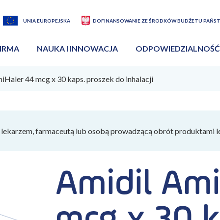
UNIA EUROPEJSKA
DOFINANSOWANIE ZE ŚRODKÓW BUDŻETU PAŃS
IRMA
NAUKA I INNOWACJA
ODPOWIEDZIALNOŚĆ
iHaler 44 mcg x 30 kaps. proszek do inhalacji
lekarzem, farmaceutą lub osobą prowadzącą obrót produktami l
Amidil Ami