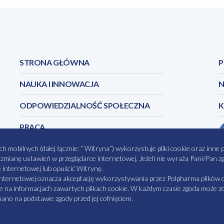
SmPC_AMIDIL_AmiHaler_2025_06
STRONA GŁÓWNA
P
NAUKA I INNOWACJA
N
ODPOWIEDZIALNOŚĆ SPOŁECZNA
PRACA
obilnych (dalej łącznie: ” Witryna”) wykorzystuje pliki cookie oraz inne pok
z zmianę ustawień w przeglądarce internetowej. Jeżeli nie wyraża Pani/Pan
e internetowej lub opuścić Witrynę.
CI
MAPA STRONY
NASZE SERWISY
MATERI
internetowej oznacza akceptację wykorzystywania przez Polpharma plików c
e na informacjach zawartych plikach cookie. W każdym czasie zgoda może zos
no na podstawie zgody przed jej cofnięciem.