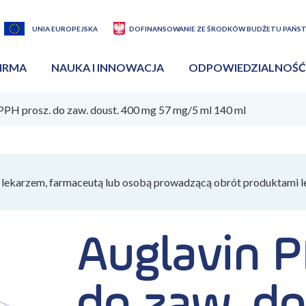
UNIA EUROPEJSKA
DOFINANSOWANIE ZE ŚRODKÓW BUDŻETU PAŃS
IRMA
NAUKA I INNOWACJA
ODPOWIEDZIALNOŚĆ
PPH prosz. do zaw. doust. 400 mg 57 mg/5 ml 140 ml
lekarzem, farmaceutą lub osobą prowadzącą obrót produktami l
Auglavin P