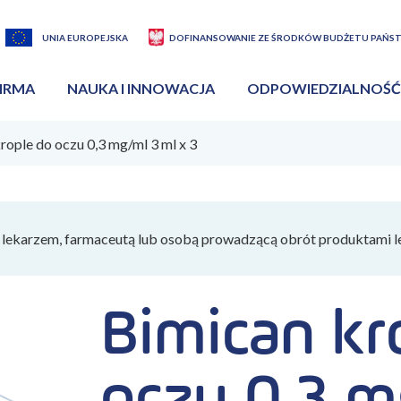
UNIA EUROPEJSKA
DOFINANSOWANIE ZE ŚRODKÓW BUDŻETU PAŃS
IRMA
NAUKA I INNOWACJA
ODPOWIEDZIALNOŚĆ
rople do oczu 0,3 mg/ml 3 ml x 3
lekarzem, farmaceutą lub osobą prowadzącą obrót produktami l
Bimican kr