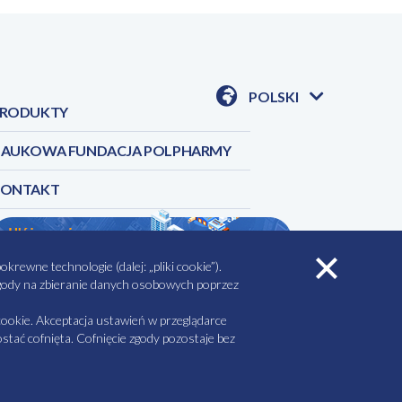
POLSKI
RODUKTY
POKAŻ
DOSTĘPNE
JEZYKI
AUKOWA FUNDACJA POLPHARMY
KONTAKT
rewne technologie (dalej: „pliki cookie”).
 zgody na zbieranie danych osobowych poprzez
AŁY DO POBRANIA
MINIMALIZACJA RYZYKA
ookie. Akceptacja ustawień w przeglądarce
tać cofnięta. Cofnięcie zgody pozostaje bez