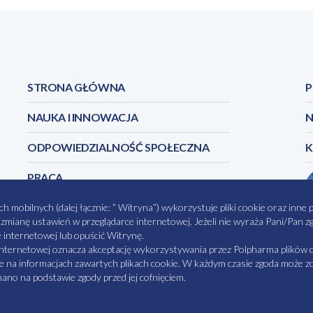
SmPC_Bimican_03_2023_12PL.pdf
STRONA GŁÓWNA
P
NAUKA I INNOWACJA
N
ODPOWIEDZIALNOŚĆ SPOŁECZNA
PRACA
obilnych (dalej łącznie: ” Witryna”) wykorzystuje pliki cookie oraz inne pok
z zmianę ustawień w przeglądarce internetowej. Jeżeli nie wyraża Pani/Pan
e internetowej lub opuścić Witrynę.
CI
MAPA STRONY
NASZE SERWISY
MATERI
internetowej oznacza akceptację wykorzystywania przez Polpharma plików c
e na informacjach zawartych plikach cookie. W każdym czasie zgoda może zos
no na podstawie zgody przed jej cofnięciem.