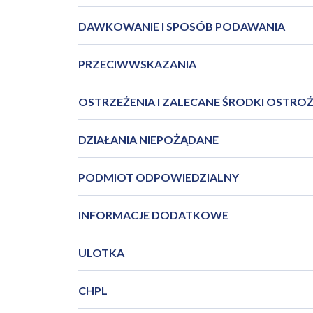
DAWKOWANIE I SPOSÓB PODAWANIA
PRZECIWWSKAZANIA
OSTRZEŻENIA I ZALECANE ŚRODKI OSTRO
DZIAŁANIA NIEPOŻĄDANE
PODMIOT ODPOWIEDZIALNY
INFORMACJE DODATKOWE
ULOTKA
CHPL
PIL_Bimican_03_2024_09PL.pdf