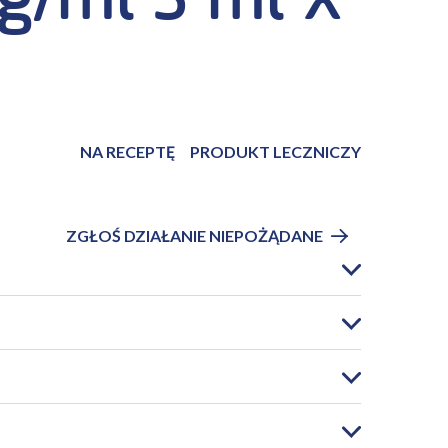
g/ml 3 ml x
NA RECEPTĘ
PRODUKT LECZNICZY
ZGŁOŚ DZIAŁANIE NIEPOŻĄDANE