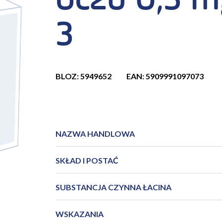
oczu 0,3 m
3
BLOZ: 5949652
EAN: 5909991097073
NAZWA HANDLOWA
SKŁAD I POSTAĆ
SUBSTANCJA CZYNNA ŁACINA
WSKAZANIA