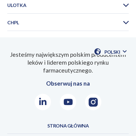
ULOTKA
CHPL
PIL_Blocard_5_10_2021_12PL.pdf
POLSKI
Jesteśmy największym polskim producentem
POKAŻ
leków i liderem polskiego rynku
DOSTĘPN
SmPC_Blocard_5_10_2021_11PL.pdf
JEZYKI
farmaceutycznego.
Obserwuj nas na
LinkedIn
Youtube
Instagram
STRONA GŁÓWNA