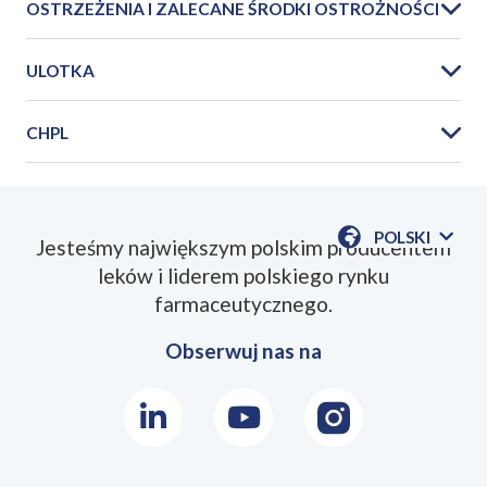
OSTRZEŻENIA I ZALECANE ŚRODKI OSTROŻNOŚCI
ULOTKA
CHPL
PIL_Cloxacillin_Polpharma_500mg_1g_2g_20
POLSKI
Jesteśmy największym polskim producentem
POKAŻ
leków i liderem polskiego rynku
DOSTĘPN
JEZYKI
farmaceutycznego.
Obserwuj nas na
LinkedIn
Youtube
Instagram