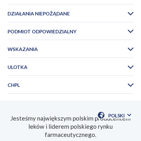
DZIAŁANIA NIEPOŻĄDANE
PODMIOT ODPOWIEDZIALNY
WSKAZANIA
ULOTKA
CHPL
PIL_Covexan_2025_12PL.pdf
POLSKI
Jesteśmy największym polskim producentem
POKAŻ
leków i liderem polskiego rynku
DOSTĘPN
SmPC_Covexan_2025_12PL.pdf
JEZYKI
farmaceutycznego.