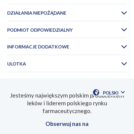
DZIAŁANIA NIEPOŻĄDANE
PODMIOT ODPOWIEDZIALNY
INFORMACJE DODATKOWE
ULOTKA
PIL_Daptomycin_Polpharma_2025_08PL.pdf
POLSKI
Jesteśmy największym polskim producentem
POKAŻ
leków i liderem polskiego rynku
DOSTĘPN
JEZYKI
farmaceutycznego.
Obserwuj nas na