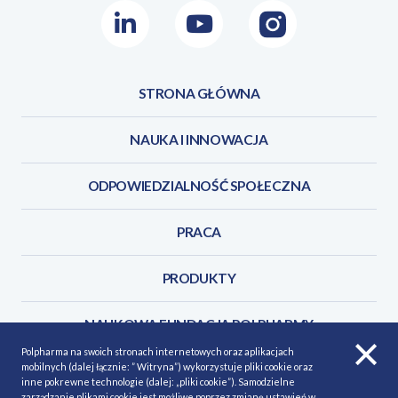
LinkedIn
Youtube
Instagram
STRONA GŁÓWNA
NAUKA I INNOWACJA
ODPOWIEDZIALNOŚĆ SPOŁECZNA
PRACA
PRODUKTY
NAUKOWA FUNDACJA POLPHARMY
Polpharma na swoich stronach internetowych oraz aplikacjach
mobilnych (dalej łącznie: ” Witryna”) wykorzystuje pliki cookie oraz
KONTAKT
inne pokrewne technologie (dalej: „pliki cookie”). Samodzielne
zarządzanie plikami cookie jest możliwe poprzez zmianę ustawień w