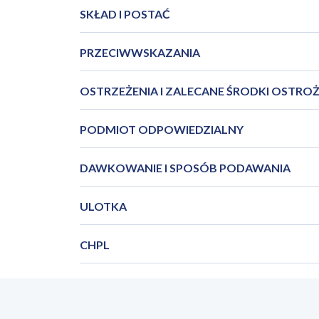
SKŁAD I POSTAĆ
PRZECIWWSKAZANIA
OSTRZEŻENIA I ZALECANE ŚRODKI OSTRO
PODMIOT ODPOWIEDZIALNY
DAWKOWANIE I SPOSÓB PODAWANIA
ULOTKA
CHPL
PIL_Edelan_maść_2024_02PL.pdf