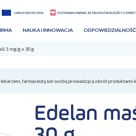
UNIA EUROPEJSKA
DOFINANSOWANIE ZE ŚRODKÓW BUDŻETU PAŃS
IRMA
NAUKA I INNOWACJA
ODPOWIEDZIALNOŚĆ
ść 1 mg/g x 30 g
lekarzem, farmaceutą lub osobą prowadzącą obrót produktami l
Edelan maś