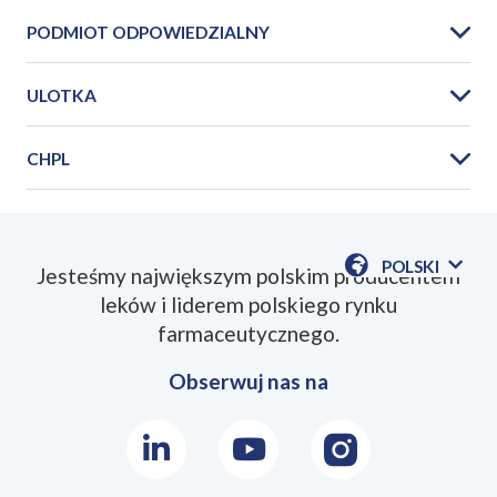
PODMIOT ODPOWIEDZIALNY
ULOTKA
CHPL
PIL_Etopiryna_2026_06PL.pdf
POLSKI
Jesteśmy największym polskim producentem
POKAŻ
leków i liderem polskiego rynku
DOSTĘPN
JEZYKI
farmaceutycznego.
Obserwuj nas na
LinkedIn
Youtube
Instagram