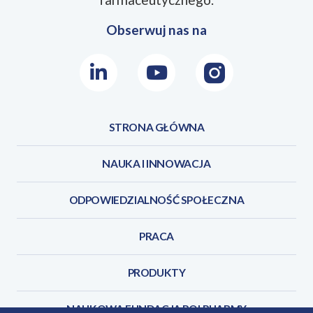
Obserwuj nas na
Ekstrakt z korzeń lubczyka
13,40 mg
Ekstrakt z ziela nawłoci
11,50 mg
LinkedIn
Youtube
Instagram
Ekstrakt z liścia brzozy
26,80 mg
Ekstrakt z ziela rdestu
320 mg
STRONA GŁÓWNA
NAUKA I INNOWACJA
ODPOWIEDZIALNOŚĆ SPOŁECZNA
PRACA
PRODUKTY
NAUKOWA FUNDACJA POLPHARMY