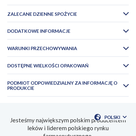
ZALECANE DZIENNE SPOŻYCIE
DODATKOWE INFORMACJE
WARUNKI PRZECHOWYWANIA
Składniki
2 kapsułki
DOSTĘPNE WIELKOŚCI OPAKOWAŃ
(zalecana dzienna porcja)
PODMIOT ODPOWIEDZIALNY ZA INFORMACJĘ O
PRODUKCIE
Ekstrakt z korzenia pietruszki
20,10 mg
POLSKI
Jesteśmy największym polskim producentem
Ekstrakt z ziela skrzypu
13,40 mg
POKAŻ
leków i liderem polskiego rynku
DOSTĘPN
JEZYKI
Ekstrakt z kłącza perzu
40,20 mg
farmaceutycznego.