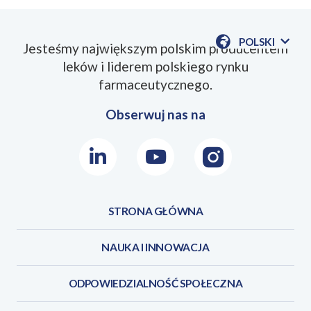
POLSKI
Jesteśmy największym polskim producentem
POKAŻ
leków i liderem polskiego rynku
DOSTĘPN
JEZYKI
farmaceutycznego.
Obserwuj nas na
LinkedIn
Youtube
Instagram
STRONA GŁÓWNA
NAUKA I INNOWACJA
ODPOWIEDZIALNOŚĆ SPOŁECZNA