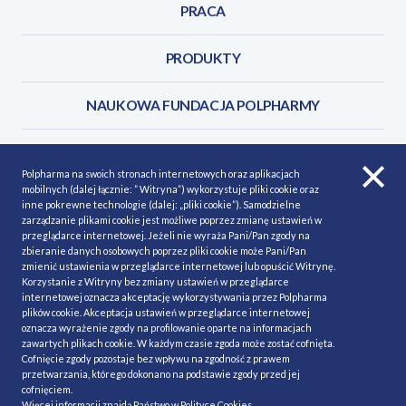
PRACA
PRODUKTY
NAUKOWA FUNDACJA POLPHARMY
KONTAKT
Polpharma na swoich stronach internetowych oraz aplikacjach
mobilnych (dalej łącznie: ” Witryna”) wykorzystuje pliki cookie oraz
inne pokrewne technologie (dalej: „pliki cookie”). Samodzielne
zarządzanie plikami cookie jest możliwe poprzez zmianę ustawień w
przeglądarce internetowej. Jeżeli nie wyraża Pani/Pan zgody na
POLITYKA COOKIES
Polityka prywatności
zbieranie danych osobowych poprzez pliki cookie może Pani/Pan
zmienić ustawienia w przeglądarce internetowej lub opuścić Witrynę.
MAPA STRONY
NASZE SERWISY
Korzystanie z Witryny bez zmiany ustawień w przeglądarce
internetowej oznacza akceptację wykorzystywania przez Polpharma
MATERIAŁY DO POBRANIA
plików cookie. Akceptacja ustawień w przeglądarce internetowej
oznacza wyrażenie zgody na profilowanie oparte na informacjach
MINIMALIZACJA RYZYKA
zawartych plikach cookie. W każdym czasie zgoda może zostać cofnięta.
Cofnięcie zgody pozostaje bez wpływu na zgodność z prawem
przetwarzania, którego dokonano na podstawie zgody przed jej
cofnięciem.
Ⓒ Polpharma 2020. All rights reserved.
Więcej informacji znajdą Państwo w
Polityce Cookies
.