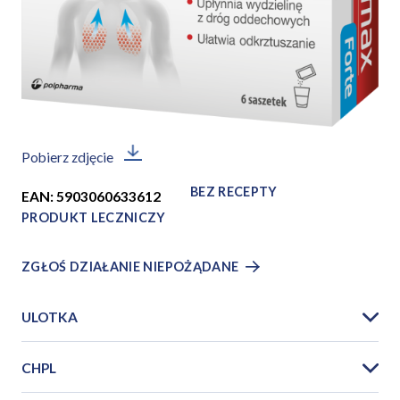
Pobierz zdjęcie
BEZ RECEPTY
EAN: 5903060633612
PRODUKT LECZNICZY
ZGŁOŚ DZIAŁANIE NIEPOŻĄDANE
ULOTKA
CHPL
PIL_Flegmax_F_saszetki_2025_12PL.pdf