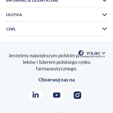
INFORMACJE DODATKOWE
ULOTKA
CHPL
PIL_Maxigra_100mg_2022_07PL.pdf
POLSKI
Jesteśmy największym polskim producentem
POKAŻ
leków i liderem polskiego rynku
DOSTĘPN
SmPC_Maxigra_100mg_2022_07PL.pdf
JEZYKI
farmaceutycznego.
Obserwuj nas na
LinkedIn
Youtube
Instagram