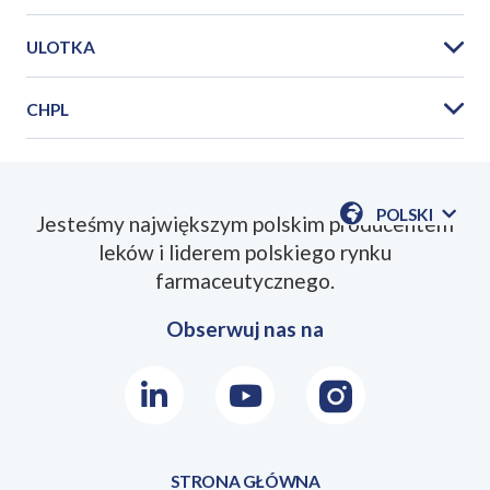
ULOTKA
CHPL
PIL_Metafen_2025_03PL.pdf
POLSKI
Jesteśmy największym polskim producentem
POKAŻ
leków i liderem polskiego rynku
DOSTĘPN
SmPC_Metafen_2025_03PL.pdf
JEZYKI
farmaceutycznego.
Obserwuj nas na
LinkedIn
Youtube
Instagram
STRONA GŁÓWNA