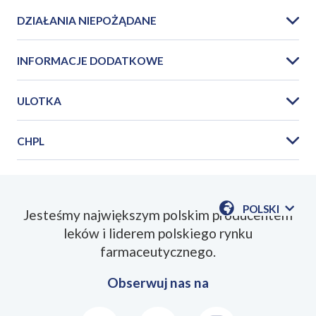
DZIAŁANIA NIEPOŻĄDANE
INFORMACJE DODATKOWE
ULOTKA
CHPL
PIL_Metronidazol_PPH_vag_2023_03PL.pdf
POLSKI
Jesteśmy największym polskim producentem
POKAŻ
leków i liderem polskiego rynku
DOSTĘPN
SmPC_Metronidazol_PPH_vag_2023_03PL.pd
JEZYKI
farmaceutycznego.
Obserwuj nas na