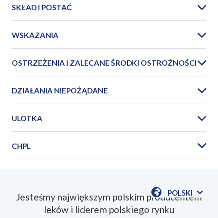
SKŁAD I POSTAĆ
WSKAZANIA
OSTRZEŻENIA I ZALECANE ŚRODKI OSTROŻNOŚCI
DZIAŁANIA NIEPOŻĄDANE
ULOTKA
CHPL
PIL_Naloxonum_hydr_wzf_2025_12PL.pdf
POLSKI
Jesteśmy największym polskim producentem
POKAŻ
leków i liderem polskiego rynku
DOSTĘPN
SmPC_Naloxonum_hydr_wzf_2025_12PL.pdf