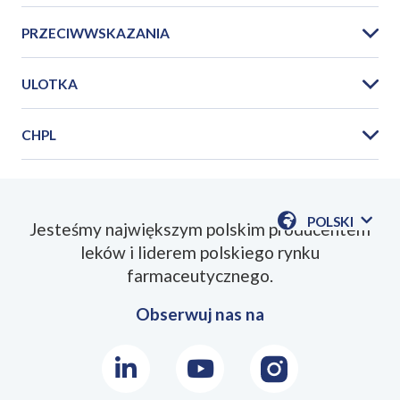
PRZECIWWSKAZANIA
ULOTKA
CHPL
PIL_OxodilPPH_2023_01PL.pdf
POLSKI
Jesteśmy największym polskim producentem
POKAŻ
leków i liderem polskiego rynku
DOSTĘPN
SmPC_OxodilPPH_2020_06PL.pdf
JEZYKI
farmaceutycznego.
Obserwuj nas na
LinkedIn
Youtube
Instagram