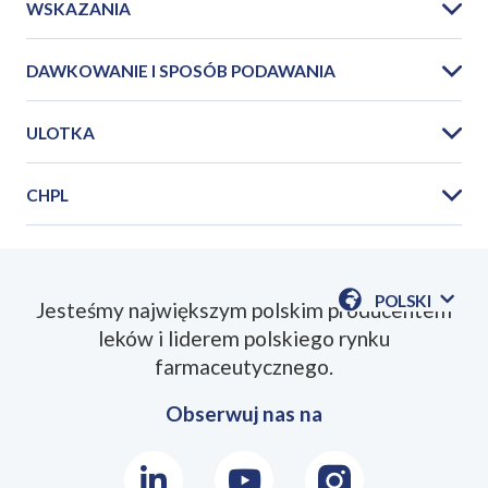
WSKAZANIA
DAWKOWANIE I SPOSÓB PODAWANIA
ULOTKA
CHPL
PIL_Poltraxin_2026_01PL.pdf
POLSKI
Jesteśmy największym polskim producentem
POKAŻ
leków i liderem polskiego rynku
DOSTĘPN
JEZYKI
farmaceutycznego.
Obserwuj nas na
LinkedIn
Youtube
Instagram