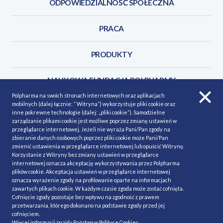
ODPOWIEDZIALNOŚĆ SPOŁECZNA
PRACA
PRODUKTY
NAUKOWA FUNDACJA POLPHARMY
Polpharma na swoich stronach internetowych oraz aplikacjach
mobilnych (dalej łącznie: ” Witryna”) wykorzystuje pliki cookie oraz
KONTAKT
inne pokrewne technologie (dalej: „pliki cookie”). Samodzielne
zarządzanie plikami cookie jest możliwe poprzez zmianę ustawień w
przeglądarce internetowej. Jeżeli nie wyraża Pani/Pan zgody na
zbieranie danych osobowych poprzez pliki cookie może Pani/Pan
zmienić ustawienia w przeglądarce internetowej lub opuścić Witrynę.
Korzystanie z Witryny bez zmiany ustawień w przeglądarce
POLITYKA COOKIES
Polityka prywatności
internetowej oznacza akceptację wykorzystywania przez Polpharma
plików cookie. Akceptacja ustawień w przeglądarce internetowej
MAPA STRONY
NASZE SERWISY
oznacza wyrażenie zgody na profilowanie oparte na informacjach
zawartych plikach cookie. W każdym czasie zgoda może zostać cofnięta.
MATERIAŁY DO POBRANIA
Cofnięcie zgody pozostaje bez wpływu na zgodność z prawem
przetwarzania, którego dokonano na podstawie zgody przed jej
MINIMALIZACJA RYZYKA
cofnięciem.
Więcej informacji znajdą Państwo w
Polityce Cookies
.