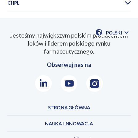
CHPL
PIL_Predox_2025_10PL.pdf
POLSKI
Jesteśmy największym polskim producentem
POKAŻ
leków i liderem polskiego rynku
DOSTĘPN
SmPC_Predox_2025_07PL.pdf
JEZYKI
farmaceutycznego.
Obserwuj nas na
LinkedIn
Youtube
Instagram
STRONA GŁÓWNA
NAUKA I INNOWACJA