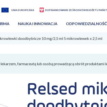
UNIA EUROPEJSKA
DOFINANSOWANIE ZE ŚRODKÓW BUDŻETU PAŃS
IRMA
NAUKA I INNOWACJA
ODPOWIEDZIALNOŚĆ
krowlewki doodbytnicze 10 mg/2,5 ml 5 mikrowlewek x 2,5 ml
lekarzem, farmaceutą lub osobą prowadzącą obrót produktami l
Relsed mi