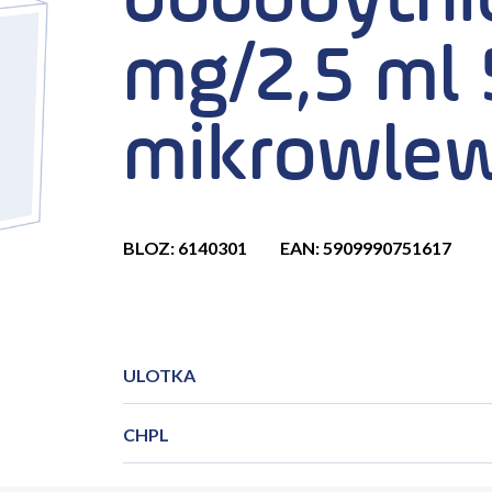
doodbytni
mg/2,5 ml 
mikrowlew
BLOZ: 6140301
EAN: 5909990751617
ULOTKA
CHPL
PIL_Relsed_2024_12PL.pdf