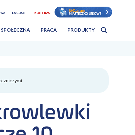
TWA
ENGLISH
KONTRAST
 SPOŁECZNA
PRACA
PRODUKTY
eczniczymi
krowlewki