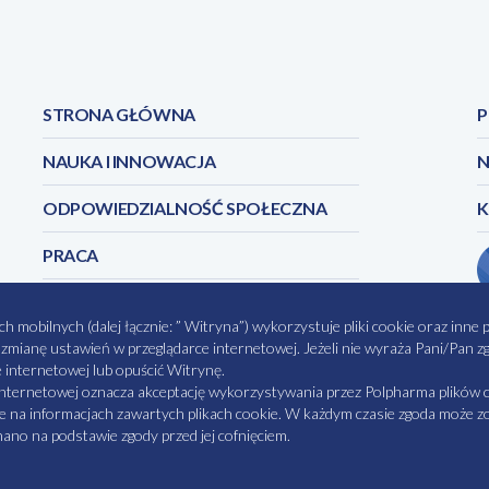
SmPC_Relsed_10_mg_2023_08PL.p
STRONA GŁÓWNA
P
NAUKA I INNOWACJA
N
ODPOWIEDZIALNOŚĆ SPOŁECZNA
PRACA
obilnych (dalej łącznie: ” Witryna”) wykorzystuje pliki cookie oraz inne pok
z zmianę ustawień w przeglądarce internetowej. Jeżeli nie wyraża Pani/Pan
CI
MAPA STRONY
NASZE SERWISY
MATERI
e internetowej lub opuścić Witrynę.
internetowej oznacza akceptację wykorzystywania przez Polpharma plików c
e na informacjach zawartych plikach cookie. W każdym czasie zgoda może zos
no na podstawie zgody przed jej cofnięciem.