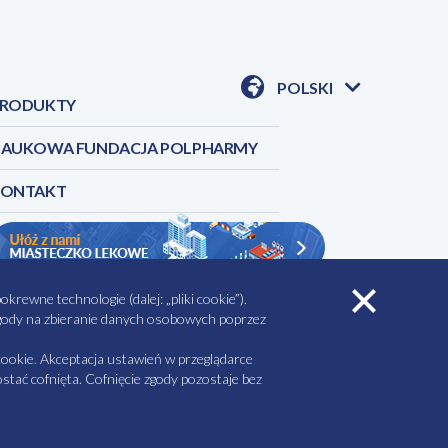
df
POLSKI
RODUKTY
POKAŻ
DOSTĘPNE
JEZYKI
AUKOWA FUNDACJA POLPHARMY
KONTAKT
rewne technologie (dalej: „pliki cookie”).
 zgody na zbieranie danych osobowych poprzez
AŁY DO POBRANIA
MINIMALIZACJA RYZYKA
ookie. Akceptacja ustawień w przeglądarce
tać cofnięta. Cofnięcie zgody pozostaje bez