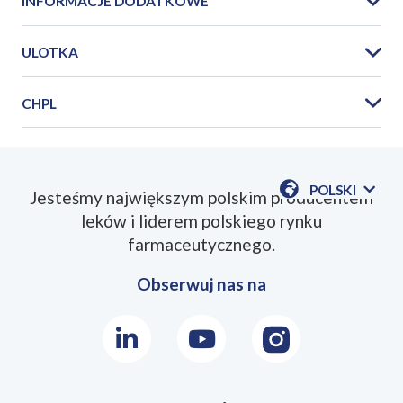
INFORMACJE DODATKOWE
ULOTKA
CHPL
PIL_Ryspolit_1_2_3_4_mg_2024_11PL.pdf
POLSKI
Jesteśmy największym polskim producentem
POKAŻ
leków i liderem polskiego rynku
DOSTĘPN
SmPC_Ryspolit_1_2_3_4_mg_tab_01.08.2014.p
JEZYKI
farmaceutycznego.
Obserwuj nas na
LinkedIn
Youtube
Instagram