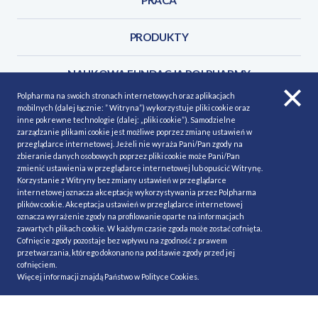
PRODUKTY
NAUKOWA FUNDACJA POLPHARMY
Polpharma na swoich stronach internetowych oraz aplikacjach
mobilnych (dalej łącznie: ” Witryna”) wykorzystuje pliki cookie oraz
KONTAKT
inne pokrewne technologie (dalej: „pliki cookie”). Samodzielne
zarządzanie plikami cookie jest możliwe poprzez zmianę ustawień w
przeglądarce internetowej. Jeżeli nie wyraża Pani/Pan zgody na
zbieranie danych osobowych poprzez pliki cookie może Pani/Pan
zmienić ustawienia w przeglądarce internetowej lub opuścić Witrynę.
Korzystanie z Witryny bez zmiany ustawień w przeglądarce
POLITYKA COOKIES
Polityka prywatności
internetowej oznacza akceptację wykorzystywania przez Polpharma
plików cookie. Akceptacja ustawień w przeglądarce internetowej
MAPA STRONY
NASZE SERWISY
oznacza wyrażenie zgody na profilowanie oparte na informacjach
zawartych plikach cookie. W każdym czasie zgoda może zostać cofnięta.
MATERIAŁY DO POBRANIA
Cofnięcie zgody pozostaje bez wpływu na zgodność z prawem
MINIMALIZACJA RYZYKA
przetwarzania, którego dokonano na podstawie zgody przed jej
cofnięciem.
Więcej informacji znajdą Państwo w
Polityce Cookies
.
Ⓒ Polpharma 2020. All rights reserved.