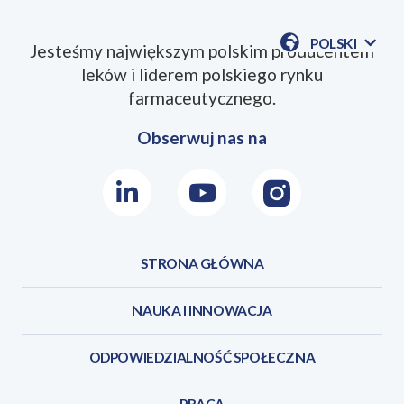
POLSKI
Jesteśmy największym polskim producentem
POKAŻ
leków i liderem polskiego rynku
DOSTĘPN
SmPC_Simvasterol_2026_04PL.pdf
JEZYKI
farmaceutycznego.
Obserwuj nas na
LinkedIn
Youtube
Instagram
STRONA GŁÓWNA
NAUKA I INNOWACJA
ODPOWIEDZIALNOŚĆ SPOŁECZNA
PRACA