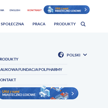
TWA
ENGLISH
KONTRAST
 SPOŁECZNA
PRACA
PRODUKTY
POLSKI
RODUKTY
POKAŻ
DOSTĘPNE
JEZYKI
AUKOWA FUNDACJA POLPHARMY
KONTAKT