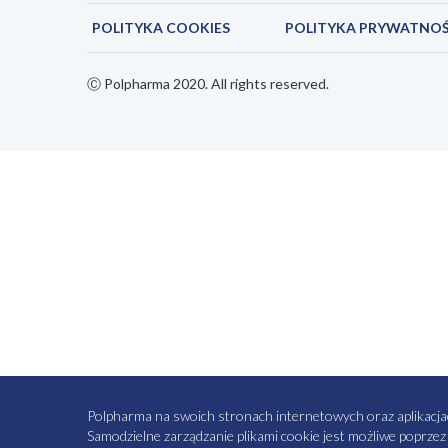
POLITYKA COOKIES
POLITYKA PRYWATNOŚ
Ⓒ Polpharma 2020. All rights reserved.
Polpharma na swoich stronach internetowych oraz aplikacjach m
Samodzielne zarządzanie plikami cookie jest możliwe poprze