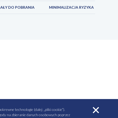
AŁY DO POBRANIA
MINIMALIZACJA RYZYKA
rewne technologie (dalej: „pliki cookie”).
 zgody na zbieranie danych osobowych poprzez