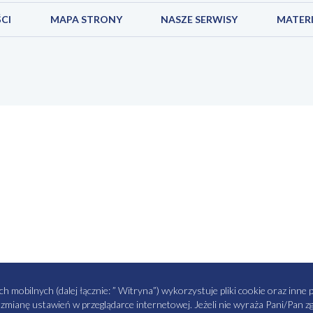
CI
MAPA STRONY
NASZE SERWISY
MATERI
obilnych (dalej łącznie: ” Witryna”) wykorzystuje pliki cookie oraz inne pok
z zmianę ustawień w przeglądarce internetowej. Jeżeli nie wyraża Pani/Pan