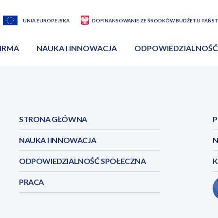
UNIA EUROPEJSKA
DOFINANSOWANIE ZE ŚRODKÓW BUDŻETU PAŃS
IRMA
NAUKA I INNOWACJA
ODPOWIEDZIALNOŚĆ
STRONA GŁÓWNA
P
NAUKA I INNOWACJA
N
ODPOWIEDZIALNOŚĆ SPOŁECZNA
PRACA