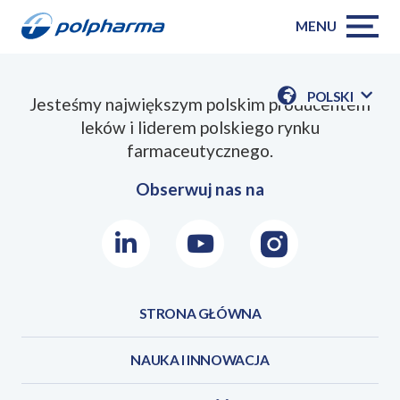
MENU
POLSKI
Jesteśmy największym polskim producentem
POKAŻ
leków i liderem polskiego rynku
DOSTĘPN
JEZYKI
farmaceutycznego.
Obserwuj nas na
LinkedIn
Youtube
Instagram
STRONA GŁÓWNA
NAUKA I INNOWACJA