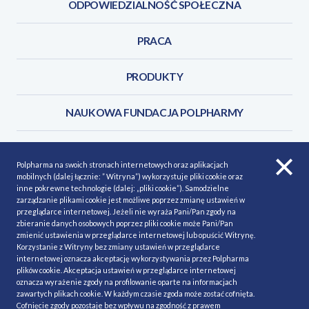
ODPOWIEDZIALNOŚĆ SPOŁECZNA
PRACA
PRODUKTY
NAUKOWA FUNDACJA POLPHARMY
KONTAKT
Polpharma na swoich stronach internetowych oraz aplikacjach
mobilnych (dalej łącznie: ” Witryna”) wykorzystuje pliki cookie oraz
inne pokrewne technologie (dalej: „pliki cookie”). Samodzielne
zarządzanie plikami cookie jest możliwe poprzez zmianę ustawień w
przeglądarce internetowej. Jeżeli nie wyraża Pani/Pan zgody na
POLITYKA COOKIES
Polityka prywatności
zbieranie danych osobowych poprzez pliki cookie może Pani/Pan
zmienić ustawienia w przeglądarce internetowej lub opuścić Witrynę.
MAPA STRONY
NASZE SERWISY
Korzystanie z Witryny bez zmiany ustawień w przeglądarce
internetowej oznacza akceptację wykorzystywania przez Polpharma
MATERIAŁY DO POBRANIA
plików cookie. Akceptacja ustawień w przeglądarce internetowej
oznacza wyrażenie zgody na profilowanie oparte na informacjach
MINIMALIZACJA RYZYKA
zawartych plikach cookie. W każdym czasie zgoda może zostać cofnięta.
Cofnięcie zgody pozostaje bez wpływu na zgodność z prawem