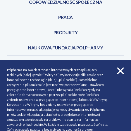
ODPOWIEDZIALNOŚĆ SPOŁECZNA
PRACA
PRODUKTY
NAUKOWA FUNDACJA POLPHARMY
KONTAKT
Polpharma na swoich stronach internetowych oraz aplikacjach
mobilnych (dalej łącznie: ” Witryna”) wykorzystuje pliki cookie oraz
inne pokrewne technologie (dalej: „pliki cookie”). Samodzielne
zarządzanie plikami cookie jest możliwe poprzez zmianę ustawień w
przeglądarce internetowej. Jeżeli nie wyraża Pani/Pan zgody na
POLITYKA COOKIES
Polityka prywatności
zbieranie danych osobowych poprzez pliki cookie może Pani/Pan
zmienić ustawienia w przeglądarce internetowej lub opuścić Witrynę.
MAPA STRONY
NASZE SERWISY
Korzystanie z Witryny bez zmiany ustawień w przeglądarce
internetowej oznacza akceptację wykorzystywania przez Polpharma
MATERIAŁY DO POBRANIA
plików cookie. Akceptacja ustawień w przeglądarce internetowej
oznacza wyrażenie zgody na profilowanie oparte na informacjach
MINIMALIZACJA RYZYKA
zawartych plikach cookie. W każdym czasie zgoda może zostać cofnięta.
Cofnięcie zgody pozostaje bez wpływu na zgodność z prawem