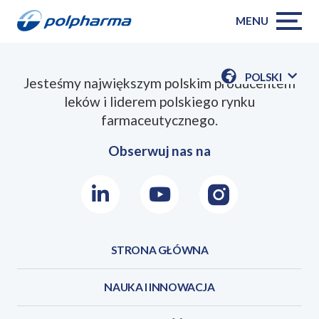
MENU
POLSKI
Jesteśmy największym polskim producentem
POKAŻ
leków i liderem polskiego rynku
DOSTĘPN
JEZYKI
farmaceutycznego.
Obserwuj nas na
LinkedIn
Youtube
Instagram
STRONA GŁÓWNA
NAUKA I INNOWACJA