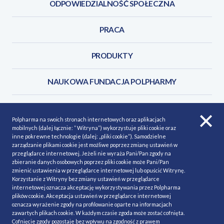
ODPOWIEDZIALNOŚĆ SPOŁECZNA
PRACA
PRODUKTY
NAUKOWA FUNDACJA POLPHARMY
KONTAKT
Polpharma na swoich stronach internetowych oraz aplikacjach
mobilnych (dalej łącznie: ” Witryna”) wykorzystuje pliki cookie oraz
inne pokrewne technologie (dalej: „pliki cookie”). Samodzielne
zarządzanie plikami cookie jest możliwe poprzez zmianę ustawień w
przeglądarce internetowej. Jeżeli nie wyraża Pani/Pan zgody na
POLITYKA COOKIES
Polityka prywatności
zbieranie danych osobowych poprzez pliki cookie może Pani/Pan
zmienić ustawienia w przeglądarce internetowej lub opuścić Witrynę.
MAPA STRONY
NASZE SERWISY
Korzystanie z Witryny bez zmiany ustawień w przeglądarce
internetowej oznacza akceptację wykorzystywania przez Polpharma
MATERIAŁY DO POBRANIA
plików cookie. Akceptacja ustawień w przeglądarce internetowej
oznacza wyrażenie zgody na profilowanie oparte na informacjach
MINIMALIZACJA RYZYKA
zawartych plikach cookie. W każdym czasie zgoda może zostać cofnięta.
Cofnięcie zgody pozostaje bez wpływu na zgodność z prawem