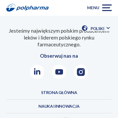
MENU
POLSKI
Jesteśmy największym polskim producentem
POKAŻ
leków i liderem polskiego rynku
DOSTĘPN
JEZYKI
farmaceutycznego.
Obserwuj nas na
LinkedIn
Youtube
Instagram
STRONA GŁÓWNA
NAUKA I INNOWACJA