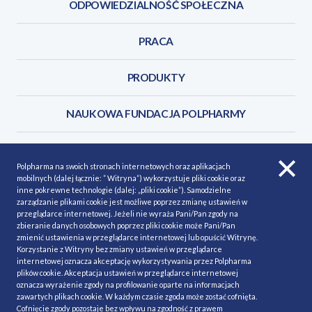
ODPOWIEDZIALNOŚĆ SPOŁECZNA
PRACA
PRODUKTY
NAUKOWA FUNDACJA POLPHARMY
KONTAKT
Polpharma na swoich stronach internetowych oraz aplikacjach
mobilnych (dalej łącznie: ” Witryna”) wykorzystuje pliki cookie oraz
inne pokrewne technologie (dalej: „pliki cookie”). Samodzielne
zarządzanie plikami cookie jest możliwe poprzez zmianę ustawień w
przeglądarce internetowej. Jeżeli nie wyraża Pani/Pan zgody na
POLITYKA COOKIES
Polityka prywatności
zbieranie danych osobowych poprzez pliki cookie może Pani/Pan
zmienić ustawienia w przeglądarce internetowej lub opuścić Witrynę.
MAPA STRONY
NASZE SERWISY
Korzystanie z Witryny bez zmiany ustawień w przeglądarce
internetowej oznacza akceptację wykorzystywania przez Polpharma
MATERIAŁY DO POBRANIA
plików cookie. Akceptacja ustawień w przeglądarce internetowej
oznacza wyrażenie zgody na profilowanie oparte na informacjach
MINIMALIZACJA RYZYKA
zawartych plikach cookie. W każdym czasie zgoda może zostać cofnięta.
Cofnięcie zgody pozostaje bez wpływu na zgodność z prawem