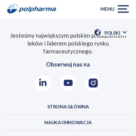
MENU
POLSKI
Jesteśmy największym polskim producentem
POKAŻ
leków i liderem polskiego rynku
DOSTĘPN
JEZYKI
farmaceutycznego.
Obserwuj nas na
LinkedIn
Youtube
Instagram
STRONA GŁÓWNA
NAUKA I INNOWACJA