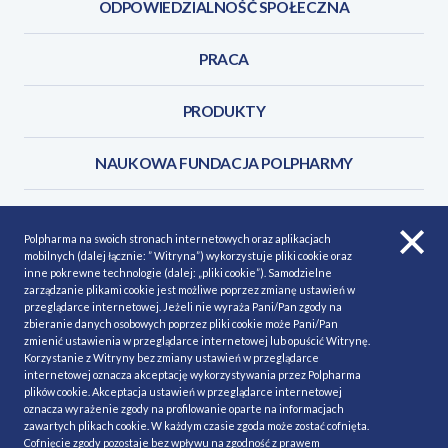
ODPOWIEDZIALNOŚĆ SPOŁECZNA
PRACA
PRODUKTY
NAUKOWA FUNDACJA POLPHARMY
KONTAKT
Polpharma na swoich stronach internetowych oraz aplikacjach
mobilnych (dalej łącznie: ” Witryna”) wykorzystuje pliki cookie oraz
inne pokrewne technologie (dalej: „pliki cookie”). Samodzielne
zarządzanie plikami cookie jest możliwe poprzez zmianę ustawień w
przeglądarce internetowej. Jeżeli nie wyraża Pani/Pan zgody na
POLITYKA COOKIES
Polityka prywatności
zbieranie danych osobowych poprzez pliki cookie może Pani/Pan
zmienić ustawienia w przeglądarce internetowej lub opuścić Witrynę.
MAPA STRONY
NASZE SERWISY
Korzystanie z Witryny bez zmiany ustawień w przeglądarce
internetowej oznacza akceptację wykorzystywania przez Polpharma
MATERIAŁY DO POBRANIA
plików cookie. Akceptacja ustawień w przeglądarce internetowej
oznacza wyrażenie zgody na profilowanie oparte na informacjach
MINIMALIZACJA RYZYKA
zawartych plikach cookie. W każdym czasie zgoda może zostać cofnięta.
Cofnięcie zgody pozostaje bez wpływu na zgodność z prawem