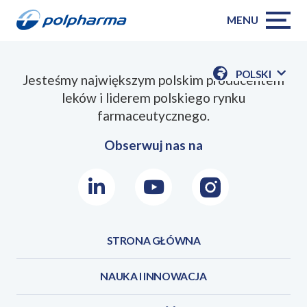
MENU
POLSKI
Jesteśmy największym polskim producentem
POKAŻ
leków i liderem polskiego rynku
DOSTĘPN
JEZYKI
farmaceutycznego.
Obserwuj nas na
LinkedIn
Youtube
Instagram
STRONA GŁÓWNA
NAUKA I INNOWACJA