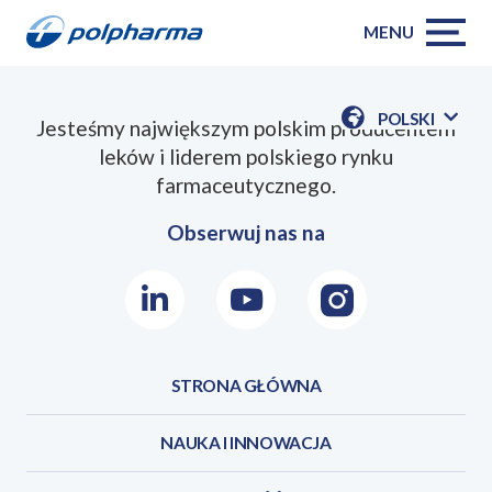
MENU
POLSKI
Jesteśmy największym polskim producentem
POKAŻ
leków i liderem polskiego rynku
DOSTĘPN
JEZYKI
farmaceutycznego.
Obserwuj nas na
LinkedIn
Youtube
Instagram
STRONA GŁÓWNA
NAUKA I INNOWACJA