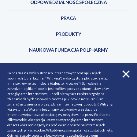
ODPOWIEDZIALNOŚĆ SPOŁECZNA
PRACA
PRODUKTY
NAUKOWA FUNDACJA POLPHARMY
KONTAKT
Polpharma na swoich stronach internetowych oraz aplikacjach
mobilnych (dalej łącznie: ” Witryna”) wykorzystuje pliki cookie oraz
inne pokrewne technologie (dalej: „pliki cookie”). Samodzielne
zarządzanie plikami cookie jest możliwe poprzez zmianę ustawień w
przeglądarce internetowej. Jeżeli nie wyraża Pani/Pan zgody na
POLITYKA COOKIES
Polityka prywatności
zbieranie danych osobowych poprzez pliki cookie może Pani/Pan
zmienić ustawienia w przeglądarce internetowej lub opuścić Witrynę.
MAPA STRONY
NASZE SERWISY
Korzystanie z Witryny bez zmiany ustawień w przeglądarce
internetowej oznacza akceptację wykorzystywania przez Polpharma
MATERIAŁY DO POBRANIA
plików cookie. Akceptacja ustawień w przeglądarce internetowej
oznacza wyrażenie zgody na profilowanie oparte na informacjach
MINIMALIZACJA RYZYKA
zawartych plikach cookie. W każdym czasie zgoda może zostać cofnięta.
Cofnięcie zgody pozostaje bez wpływu na zgodność z prawem