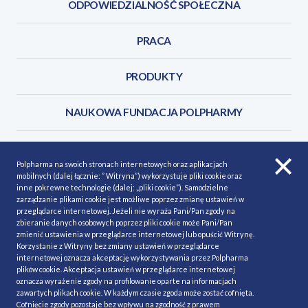
ODPOWIEDZIALNOŚĆ SPOŁECZNA
PRACA
PRODUKTY
NAUKOWA FUNDACJA POLPHARMY
KONTAKT
Polpharma na swoich stronach internetowych oraz aplikacjach
mobilnych (dalej łącznie: ” Witryna”) wykorzystuje pliki cookie oraz
inne pokrewne technologie (dalej: „pliki cookie”). Samodzielne
zarządzanie plikami cookie jest możliwe poprzez zmianę ustawień w
przeglądarce internetowej. Jeżeli nie wyraża Pani/Pan zgody na
POLITYKA COOKIES
Polityka prywatności
zbieranie danych osobowych poprzez pliki cookie może Pani/Pan
zmienić ustawienia w przeglądarce internetowej lub opuścić Witrynę.
MAPA STRONY
NASZE SERWISY
Korzystanie z Witryny bez zmiany ustawień w przeglądarce
internetowej oznacza akceptację wykorzystywania przez Polpharma
MATERIAŁY DO POBRANIA
plików cookie. Akceptacja ustawień w przeglądarce internetowej
oznacza wyrażenie zgody na profilowanie oparte na informacjach
MINIMALIZACJA RYZYKA
zawartych plikach cookie. W każdym czasie zgoda może zostać cofnięta.
Cofnięcie zgody pozostaje bez wpływu na zgodność z prawem