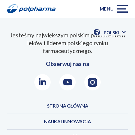
MENU
POLSKI
Jesteśmy największym polskim producentem
POKAŻ
leków i liderem polskiego rynku
DOSTĘPN
JEZYKI
farmaceutycznego.
Obserwuj nas na
LinkedIn
Youtube
Instagram
STRONA GŁÓWNA
NAUKA I INNOWACJA