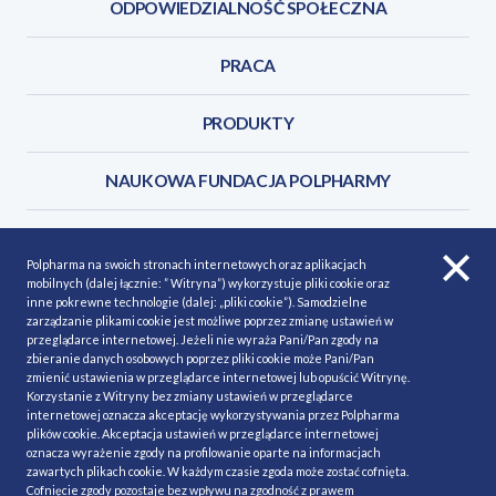
ODPOWIEDZIALNOŚĆ SPOŁECZNA
PRACA
PRODUKTY
NAUKOWA FUNDACJA POLPHARMY
KONTAKT
Polpharma na swoich stronach internetowych oraz aplikacjach
mobilnych (dalej łącznie: ” Witryna”) wykorzystuje pliki cookie oraz
inne pokrewne technologie (dalej: „pliki cookie”). Samodzielne
zarządzanie plikami cookie jest możliwe poprzez zmianę ustawień w
przeglądarce internetowej. Jeżeli nie wyraża Pani/Pan zgody na
POLITYKA COOKIES
Polityka prywatności
zbieranie danych osobowych poprzez pliki cookie może Pani/Pan
zmienić ustawienia w przeglądarce internetowej lub opuścić Witrynę.
MAPA STRONY
NASZE SERWISY
Korzystanie z Witryny bez zmiany ustawień w przeglądarce
internetowej oznacza akceptację wykorzystywania przez Polpharma
MATERIAŁY DO POBRANIA
plików cookie. Akceptacja ustawień w przeglądarce internetowej
oznacza wyrażenie zgody na profilowanie oparte na informacjach
MINIMALIZACJA RYZYKA
zawartych plikach cookie. W każdym czasie zgoda może zostać cofnięta.
Cofnięcie zgody pozostaje bez wpływu na zgodność z prawem