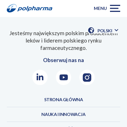
MENU
POLSKI
Jesteśmy największym polskim producentem
POKAŻ
leków i liderem polskiego rynku
DOSTĘPN
JEZYKI
farmaceutycznego.
Obserwuj nas na
LinkedIn
Youtube
Instagram
STRONA GŁÓWNA
NAUKA I INNOWACJA