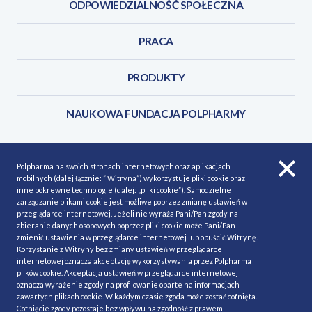
ODPOWIEDZIALNOŚĆ SPOŁECZNA
PRACA
PRODUKTY
NAUKOWA FUNDACJA POLPHARMY
KONTAKT
Polpharma na swoich stronach internetowych oraz aplikacjach
mobilnych (dalej łącznie: ” Witryna”) wykorzystuje pliki cookie oraz
inne pokrewne technologie (dalej: „pliki cookie”). Samodzielne
zarządzanie plikami cookie jest możliwe poprzez zmianę ustawień w
przeglądarce internetowej. Jeżeli nie wyraża Pani/Pan zgody na
POLITYKA COOKIES
Polityka prywatności
zbieranie danych osobowych poprzez pliki cookie może Pani/Pan
zmienić ustawienia w przeglądarce internetowej lub opuścić Witrynę.
MAPA STRONY
NASZE SERWISY
Korzystanie z Witryny bez zmiany ustawień w przeglądarce
internetowej oznacza akceptację wykorzystywania przez Polpharma
MATERIAŁY DO POBRANIA
plików cookie. Akceptacja ustawień w przeglądarce internetowej
oznacza wyrażenie zgody na profilowanie oparte na informacjach
MINIMALIZACJA RYZYKA
zawartych plikach cookie. W każdym czasie zgoda może zostać cofnięta.
Cofnięcie zgody pozostaje bez wpływu na zgodność z prawem