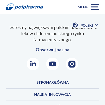
MENU
POLSKI
Jesteśmy największym polskim producentem
POKAŻ
leków i liderem polskiego rynku
DOSTĘPN
JEZYKI
farmaceutycznego.
Obserwuj nas na
LinkedIn
Youtube
Instagram
STRONA GŁÓWNA
NAUKA I INNOWACJA