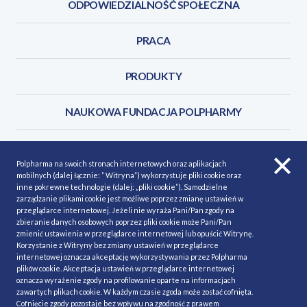
ODPOWIEDZIALNOŚĆ SPOŁECZNA
PRACA
PRODUKTY
NAUKOWA FUNDACJA POLPHARMY
KONTAKT
Polpharma na swoich stronach internetowych oraz aplikacjach
mobilnych (dalej łącznie: ” Witryna”) wykorzystuje pliki cookie oraz
inne pokrewne technologie (dalej: „pliki cookie”). Samodzielne
zarządzanie plikami cookie jest możliwe poprzez zmianę ustawień w
przeglądarce internetowej. Jeżeli nie wyraża Pani/Pan zgody na
POLITYKA COOKIES
Polityka prywatności
zbieranie danych osobowych poprzez pliki cookie może Pani/Pan
zmienić ustawienia w przeglądarce internetowej lub opuścić Witrynę.
MAPA STRONY
NASZE SERWISY
Korzystanie z Witryny bez zmiany ustawień w przeglądarce
internetowej oznacza akceptację wykorzystywania przez Polpharma
MATERIAŁY DO POBRANIA
plików cookie. Akceptacja ustawień w przeglądarce internetowej
oznacza wyrażenie zgody na profilowanie oparte na informacjach
MINIMALIZACJA RYZYKA
zawartych plikach cookie. W każdym czasie zgoda może zostać cofnięta.
Cofnięcie zgody pozostaje bez wpływu na zgodność z prawem