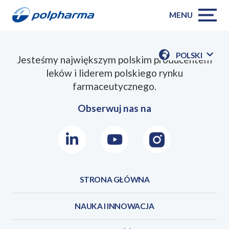
MENU
POLSKI
Jesteśmy największym polskim producentem
POKAŻ
leków i liderem polskiego rynku
DOSTĘPN
JEZYKI
farmaceutycznego.
Obserwuj nas na
LinkedIn
Youtube
Instagram
STRONA GŁÓWNA
NAUKA I INNOWACJA