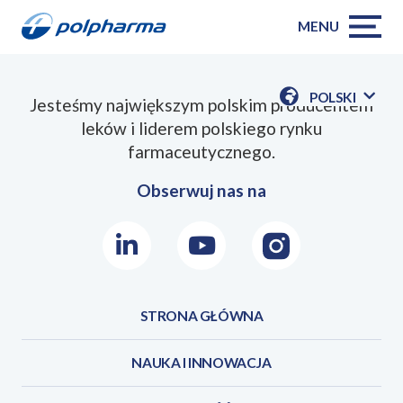
MENU
POLSKI
Jesteśmy największym polskim producentem
POKAŻ
leków i liderem polskiego rynku
DOSTĘPN
JEZYKI
farmaceutycznego.
Obserwuj nas na
LinkedIn
Youtube
Instagram
STRONA GŁÓWNA
NAUKA I INNOWACJA