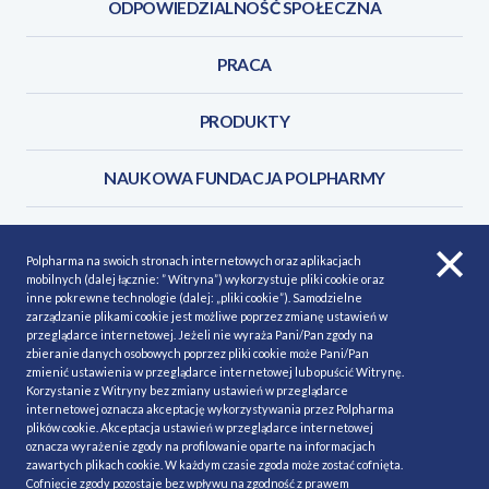
ODPOWIEDZIALNOŚĆ SPOŁECZNA
PRACA
PRODUKTY
NAUKOWA FUNDACJA POLPHARMY
KONTAKT
Polpharma na swoich stronach internetowych oraz aplikacjach
mobilnych (dalej łącznie: ” Witryna”) wykorzystuje pliki cookie oraz
inne pokrewne technologie (dalej: „pliki cookie”). Samodzielne
zarządzanie plikami cookie jest możliwe poprzez zmianę ustawień w
przeglądarce internetowej. Jeżeli nie wyraża Pani/Pan zgody na
POLITYKA COOKIES
Polityka prywatności
zbieranie danych osobowych poprzez pliki cookie może Pani/Pan
zmienić ustawienia w przeglądarce internetowej lub opuścić Witrynę.
MAPA STRONY
NASZE SERWISY
Korzystanie z Witryny bez zmiany ustawień w przeglądarce
internetowej oznacza akceptację wykorzystywania przez Polpharma
MATERIAŁY DO POBRANIA
plików cookie. Akceptacja ustawień w przeglądarce internetowej
oznacza wyrażenie zgody na profilowanie oparte na informacjach
MINIMALIZACJA RYZYKA
zawartych plikach cookie. W każdym czasie zgoda może zostać cofnięta.
Cofnięcie zgody pozostaje bez wpływu na zgodność z prawem