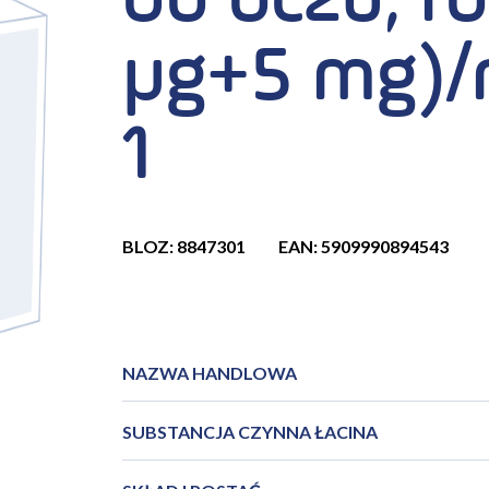
do oczu, r
µg+5 mg)/m
1
BLOZ: 8847301
EAN: 5909990894543
NAZWA HANDLOWA
SUBSTANCJA CZYNNA ŁACINA